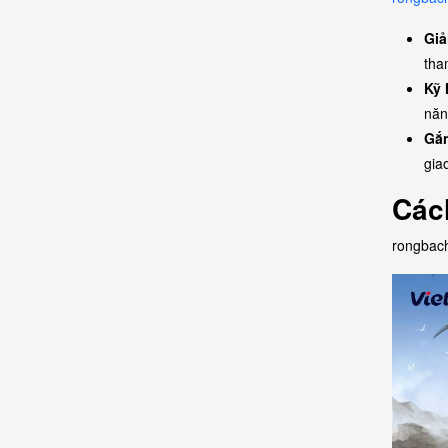
Giải
tha
Kỹ 
năn
Gắn
gia
Các
rongbach