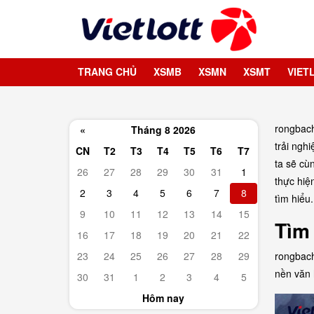
TRANG CHỦ
XSMB
XSMN
XSMT
VIET
rongbach
«
Tháng 8 2026
trải ngh
CN
T2
T3
T4
T5
T6
T7
ta sẽ cù
26
27
28
29
30
31
1
thực hiệ
2
3
4
5
6
7
8
tìm hiểu.
9
10
11
12
13
14
15
Tìm
16
17
18
19
20
21
22
23
24
25
26
27
28
29
rongbach
nền văn 
30
31
1
2
3
4
5
Hôm nay