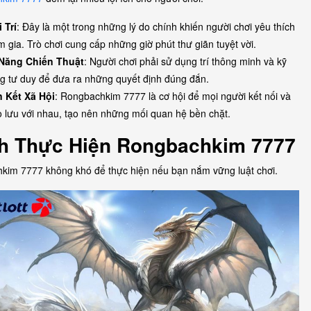
 Trí
: Đây là một trong những lý do chính khiến người chơi yêu thích
m gia. Trò chơi cung cấp những giờ phút thư giãn tuyệt vời.
Năng Chiến Thuật
: Người chơi phải sử dụng trí thông minh và kỹ
g tư duy để đưa ra những quyết định đúng đắn.
 Kết Xã Hội
: Rongbachkim 7777 là cơ hội để mọi người kết nối và
o lưu với nhau, tạo nên những mối quan hệ bền chặt.
h Thực Hiện Rongbachkim 7777
kim 7777 không khó để thực hiện nếu bạn nắm vững luật chơi.