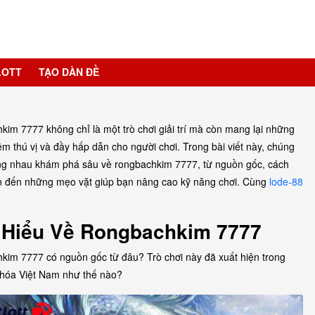
LOTT
TẠO DÀN ĐỀ
kim 7777 không chỉ là một trò chơi giải trí mà còn mang lại những
iệm thú vị và đầy hấp dẫn cho người chơi. Trong bài viết này, chúng
ng nhau khám phá sâu về rongbachkim 7777, từ nguồn gốc, cách
n đến những mẹo vặt giúp bạn nâng cao kỹ năng chơi. Cùng
lode-88
 Hiểu Về Rongbachkim 7777
kim 7777 có nguồn gốc từ đâu? Trò chơi này đã xuất hiện trong
hóa Việt Nam như thế nào?