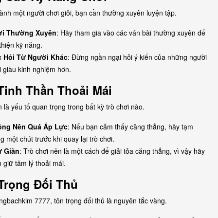
hành một người chơi giỏi, bạn cần thường xuyên luyện tập.
ơi Thường Xuyên
: Hãy tham gia vào các ván bài thường xuyên để
 thiện kỹ năng.
 Hỏi Từ Người Khác
: Đừng ngần ngại hỏi ý kiến của những người
i giàu kinh nghiệm hơn.
Tinh Thần Thoải Mái
 là yếu tố quan trọng trong bất kỳ trò chơi nào.
ng Nên Quá Áp Lực
: Nếu bạn cảm thấy căng thẳng, hãy tạm
g một chút trước khi quay lại trò chơi.
 Giãn
: Trò chơi nên là một cách để giải tỏa căng thẳng, vì vậy hãy
 giữ tâm lý thoải mái.
Trọng Đối Thủ
ngbachkim 7777, tôn trọng đối thủ là nguyên tắc vàng.