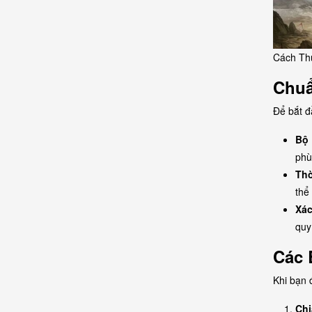
Cách Th
Chuẩ
Để bắt đ
Bộ 
phù
Thờ
thể
Xác
quy
Các 
Khi bạn 
Chi