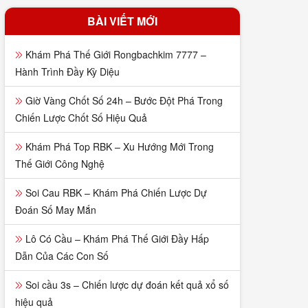
BÀI VIẾT MỚI
Khám Phá Thế Giới Rongbachkim 7777 –
Hành Trình Đầy Kỳ Diệu
Giờ Vàng Chốt Số 24h – Bước Đột Phá Trong
Chiến Lược Chốt Số Hiệu Quả
Khám Phá Top RBK – Xu Hướng Mới Trong
Thế Giới Công Nghệ
Soi Cau RBK – Khám Phá Chiến Lược Dự
Đoán Số May Mắn
Lô Có Cầu – Khám Phá Thế Giới Đầy Hấp
Dẫn Của Các Con Số
Soi cầu 3s – Chiến lược dự đoán kết quả xổ số
hiệu quả