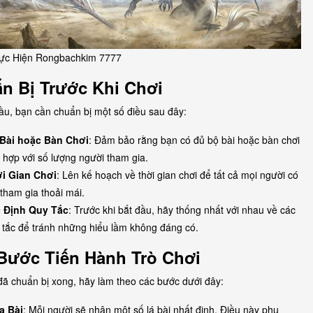
ực Hiện Rongbachkim 7777
n Bị Trước Khi Chơi
ầu, bạn cần chuẩn bị một số điều sau đây:
Bài hoặc Bàn Chơi
: Đảm bảo rằng bạn có đủ bộ bài hoặc bàn chơi
 hợp với số lượng người tham gia.
i Gian Chơi
: Lên kế hoạch về thời gian chơi để tất cả mọi người có
 tham gia thoải mái.
 Định Quy Tắc
: Trước khi bắt đầu, hãy thống nhất với nhau về các
 tắc để tránh những hiểu lầm không đáng có.
Bước Tiến Hành Trò Chơi
đã chuẩn bị xong, hãy làm theo các bước dưới đây:
a Bài
: Mỗi người sẽ nhận một số lá bài nhất định. Điều này phụ