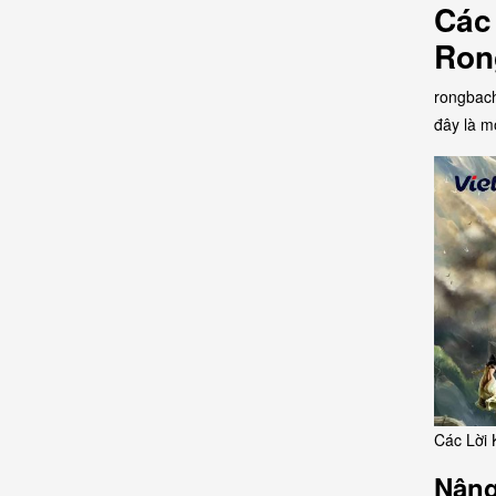
Các
Ron
rongbach
đây là m
Các Lời
Nâng