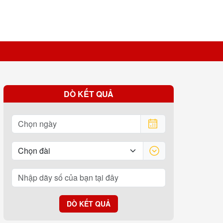
DÒ KẾT QUẢ
DÒ KẾT QUẢ