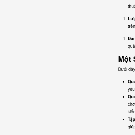
thu
Lượ
trên
Đán
quả
Một 
Dưới đây
Qua
yếu
Quả
chơ
kiể
Tập
giú