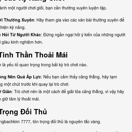
hành một người chơi giỏi, bạn cần thường xuyên luyện tập.
ơi Thường Xuyên
: Hãy tham gia vào các ván bài thường xuyên để
 thiện kỹ năng.
 Hỏi Từ Người Khác
: Đừng ngần ngại hỏi ý kiến của những người
i giàu kinh nghiệm hơn.
Tinh Thần Thoải Mái
 là yếu tố quan trọng trong bất kỳ trò chơi nào.
ng Nên Quá Áp Lực
: Nếu bạn cảm thấy căng thẳng, hãy tạm
g một chút trước khi quay lại trò chơi.
 Giãn
: Trò chơi nên là một cách để giải tỏa căng thẳng, vì vậy hãy
 giữ tâm lý thoải mái.
Trọng Đối Thủ
ngbachkim 7777, tôn trọng đối thủ là nguyên tắc vàng.