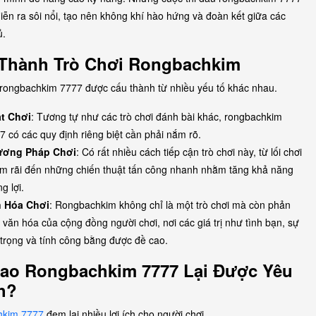
iễn ra sôi nổi, tạo nên không khí hào hứng và đoàn kết giữa các
ủ.
Thành Trò Chơi Rongbachkim
 rongbachkim 7777 được cấu thành từ nhiều yếu tố khác nhau.
t Chơi
: Tương tự như các trò chơi đánh bài khác, rongbachkim
7 có các quy định riêng biệt cần phải nắm rõ.
ương Pháp Chơi
: Có rất nhiều cách tiếp cận trò chơi này, từ lối chơi
m rãi đến những chiến thuật tấn công nhanh nhằm tăng khả năng
g lợi.
 Hóa Chơi
: Rongbachkim không chỉ là một trò chơi mà còn phản
 văn hóa của cộng đồng người chơi, nơi các giá trị như tình bạn, sự
 trọng và tính công bằng được đề cao.
Sao Rongbachkim 7777 Lại Được Yêu
h?
hkim 7777
đem lại nhiều lợi ích cho người chơi.