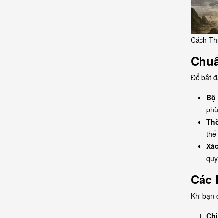
Cách Th
Chuẩ
Để bắt đ
Bộ 
phù
Thờ
thể
Xác
quy
Các 
Khi bạn 
Chi