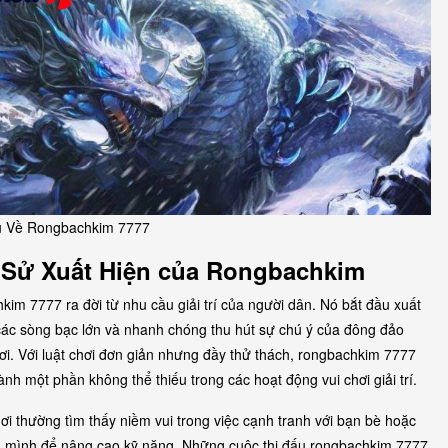
u Về Rongbachkim 7777
 Sử Xuất Hiện của Rongbachkim
kim 7777 ra đời từ nhu cầu giải trí của người dân. Nó bắt đầu xuất
 các sòng bạc lớn và nhanh chóng thu hút sự chú ý của đông đảo
ơi. Với luật chơi đơn giản nhưng đầy thử thách, rongbachkim 7777
ành một phần không thể thiếu trong các hoạt động vui chơi giải trí.
ơi thường tìm thấy niềm vui trong việc cạnh tranh với bạn bè hoặc
h mình để nâng cao kỹ năng. Những cuộc thi đấu rongbachkim 7777