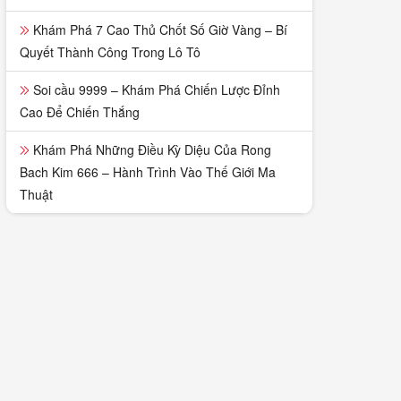
Khám Phá 7 Cao Thủ Chốt Số Giờ Vàng – Bí
Quyết Thành Công Trong Lô Tô
Soi cầu 9999 – Khám Phá Chiến Lược Đỉnh
Cao Để Chiến Thắng
Khám Phá Những Điều Kỳ Diệu Của Rong
Bach Kim 666 – Hành Trình Vào Thế Giới Ma
Thuật