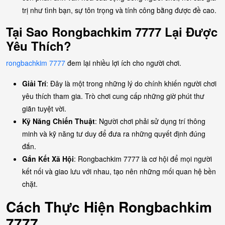
trị như tình bạn, sự tôn trọng và tính công bằng được đề cao.
Tại Sao Rongbachkim 7777 Lại Được
Yêu Thích?
rongbachkim 7777
đem lại nhiều lợi ích cho người chơi.
Giải Trí
: Đây là một trong những lý do chính khiến người chơi
yêu thích tham gia. Trò chơi cung cấp những giờ phút thư
giãn tuyệt vời.
Kỹ Năng Chiến Thuật
: Người chơi phải sử dụng trí thông
minh và kỹ năng tư duy để đưa ra những quyết định đúng
đắn.
Gắn Kết Xã Hội
: Rongbachkim 7777 là cơ hội để mọi người
kết nối và giao lưu với nhau, tạo nên những mối quan hệ bền
chặt.
Cách Thực Hiện Rongbachkim
7777