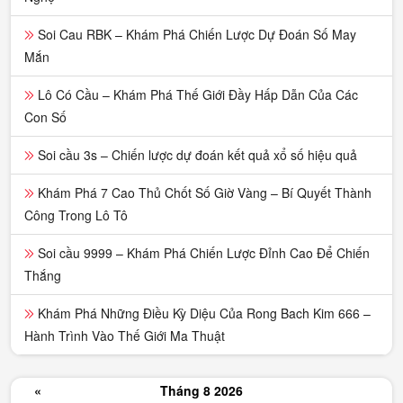
Soi Cau RBK – Khám Phá Chiến Lược Dự Đoán Số May
Mắn
Lô Có Cầu – Khám Phá Thế Giới Đầy Hấp Dẫn Của Các
Con Số
Soi cầu 3s – Chiến lược dự đoán kết quả xổ số hiệu quả
Khám Phá 7 Cao Thủ Chốt Số Giờ Vàng – Bí Quyết Thành
Công Trong Lô Tô
Soi cầu 9999 – Khám Phá Chiến Lược Đỉnh Cao Để Chiến
Thắng
Khám Phá Những Điều Kỳ Diệu Của Rong Bach Kim 666 –
Hành Trình Vào Thế Giới Ma Thuật
«
Tháng 8 2026