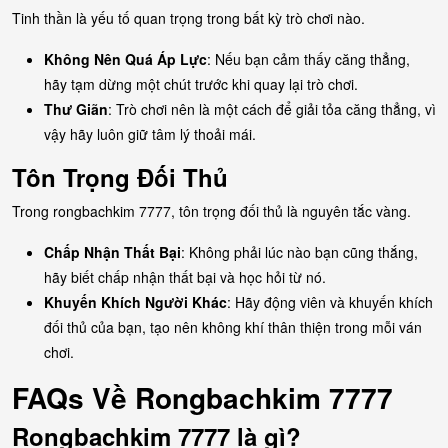
Tinh thần là yếu tố quan trọng trong bất kỳ trò chơi nào.
Không Nên Quá Áp Lực
: Nếu bạn cảm thấy căng thẳng,
hãy tạm dừng một chút trước khi quay lại trò chơi.
Thư Giãn
: Trò chơi nên là một cách để giải tỏa căng thẳng, vì
vậy hãy luôn giữ tâm lý thoải mái.
Tôn Trọng Đối Thủ
Trong rongbachkim 7777, tôn trọng đối thủ là nguyên tắc vàng.
Chấp Nhận Thất Bại
: Không phải lúc nào bạn cũng thắng,
hãy biết chấp nhận thất bại và học hỏi từ nó.
Khuyến Khích Người Khác
: Hãy động viên và khuyến khích
đối thủ của bạn, tạo nên không khí thân thiện trong mỗi ván
chơi.
FAQs Về Rongbachkim 7777
Rongbachkim 7777 là gì?