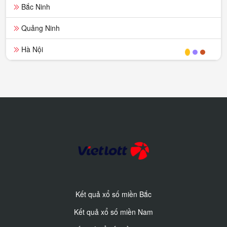
Bắc Ninh
Quảng Ninh
Hà Nội
Kết quả xổ số miền Bắc
Kết quả xổ số miền Nam