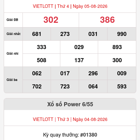
VIETLOTT
|
Thứ 4
|
Ngày 05-08-2026
302
386
Giải ĐB
681
273
031
990
Giải nhất
333
029
893
Giải nhì
508
137
300
062
017
296
009
Giải ba
702
723
064
593
Xổ số Power 6/55
|
|
VIETLOTT
Thứ 3
Ngày 04-08-2026
Kỳ quay thưởng:
#01380