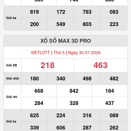
819
172
783
083
Giải ba
200
549
803
223
XỔ SỐ MAX 3D PRO
VIETLOTT
|
Thứ 5
|
Ngày 30-07-2026
218
463
Giải ĐB
180
340
498
482
Giải nhất
668
842
184
Giải nhì
284
328
437
625
224
316
089
Giải ba
339
606
287
262