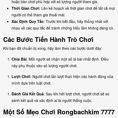
hoặc bàn chơi phù hợp với số lượng người tham gia.
Thời Gian Chơi
: Lên kế hoạch về thời gian chơi để tất cả mọi
người có thể tham gia thoải mái.
Xác Định Quy Tắc
: Trước khi bắt đầu, hãy thống nhất với
nhau về các quy tắc để tránh những hiểu lầm không đáng có.
Các Bước Tiến Hành Trò Chơi
Khi bạn đã chuẩn bị xong, hãy làm theo các bước dưới đây:
Chia Bài
: Mỗi người sẽ nhận một số lá bài nhất định. Điều
này phụ thuộc vào số lượng người chơi.
Lượt Chơi
: Người chơi lần lượt thực hiện các hành động của
mình dựa trên luật chơi.
Đánh Giá Kết Quả
: Sau khi hết lượt chơi, người chơi sẽ so
sánh kết quả và xác định ai là người thắng cuộc.
Một Số Mẹo Chơi Rongbachkim 7777