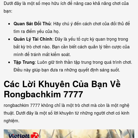
Dưới đây là một số mẹo hữu ích để nâng cao khả năng chơi của
bạn:
Quan Sát Đối Thủ
: Hãy chú ý đến cách chơi của đối thủ để
tìm ra điểm yếu của họ.
Quản Lý Tài Chính
: Đây là yếu tố cực kỳ quan trọng trong
bất kỳ trò chơi nào. Bạn cần biết cách quản lý tiền cược của
mình để tránh mất kiểm soát.
Tập Trung
: Luôn giữ tinh thần tập trung trong quá trình chơi.
Điều này giúp bạn đưa ra những quyết định sáng suốt.
Các Lời Khuyên Của Bạn Về
Rongbachkim 7777
rongbachkim 7777 không chỉ là một trò chơi mà còn là một nghệ
thuật. Dưới đây là một số lời khuyên từ những người chơi có kinh
nghiệm.