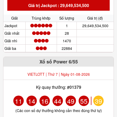
Giá trị Jackpot : 29,649,534,500
Giải
Trùng khớp
Số lượng
Giá trị (đ)
Jackpot
1
29,649,534,500
Giải nhất
28
Giải nhì
1470
Giải ba
22884
Xổ số Power 6/55
|
|
VIETLOTT
Thứ 7
Ngày 01-08-2026
Kỳ quay thưởng:
#01379
11
14
16
44
49
55
39
(Các con số dự thưởng không cần theo đúng thứ tự)