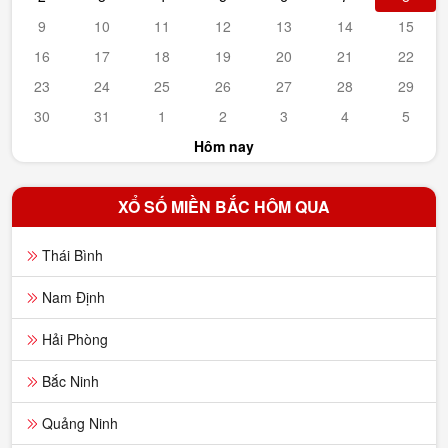
9
10
11
12
13
14
15
16
17
18
19
20
21
22
23
24
25
26
27
28
29
30
31
1
2
3
4
5
Hôm nay
XỔ SỐ MIỀN BẮC HÔM QUA
Thái Bình
Nam Định
Hải Phòng
Bắc Ninh
Quảng Ninh