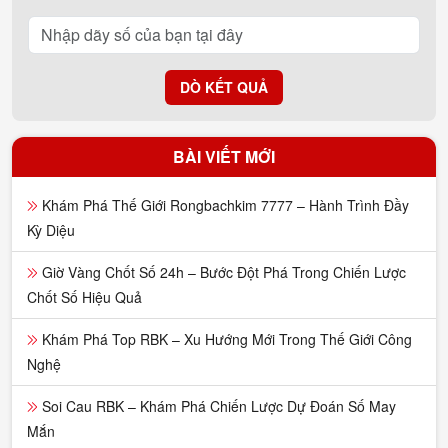
DÒ KẾT QUẢ
BÀI VIẾT MỚI
Khám Phá Thế Giới Rongbachkim 7777 – Hành Trình Đầy
Kỳ Diệu
Giờ Vàng Chốt Số 24h – Bước Đột Phá Trong Chiến Lược
Chốt Số Hiệu Quả
Khám Phá Top RBK – Xu Hướng Mới Trong Thế Giới Công
Nghệ
Soi Cau RBK – Khám Phá Chiến Lược Dự Đoán Số May
Mắn