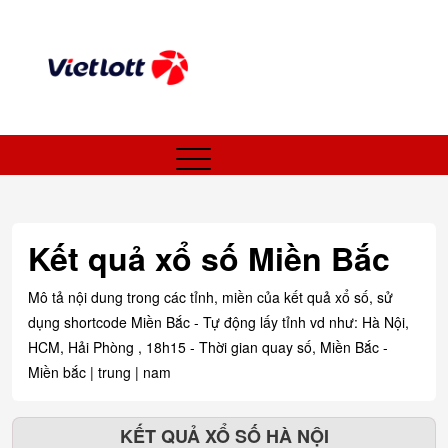
Kết quả xổ số Miền Bắc
Mô tả nội dung trong các tỉnh, miền của kết quả xổ số, sử
dụng shortcode Miền Bắc - Tự động lấy tỉnh vd như: Hà Nội,
HCM, Hải Phòng , 18h15 - Thời gian quay số, Miền Bắc -
Miền bắc | trung | nam
KẾT QUẢ XỔ SỐ HÀ NỘI