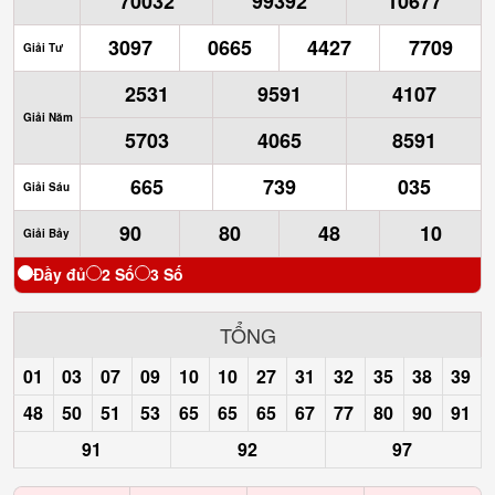
70032
99392
10677
3097
0665
4427
7709
Giải Tư
2531
9591
4107
Giải Năm
5703
4065
8591
665
739
035
Giải Sáu
90
80
48
10
Giải Bảy
Đầy đủ
2 Số
3 Số
TỔNG
01
03
07
09
10
10
27
31
32
35
38
39
48
50
51
53
65
65
65
67
77
80
90
91
91
92
97