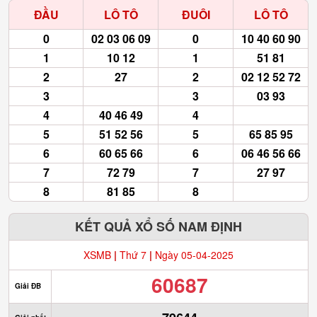
ĐẦU
LÔ TÔ
ĐUÔI
LÔ TÔ
0
02 03 06 09
0
10 40 60 90
1
10 12
1
51 81
2
27
2
02 12 52 72
3
3
03 93
4
40 46 49
4
5
51 52 56
5
65 85 95
6
60 65 66
6
06 46 56 66
7
72 79
7
27 97
8
81 85
8
KẾT QUẢ XỔ SỐ NAM ĐỊNH
XSMB
|
Thứ 7
|
Ngày 05-04-2025
60687
Giải ĐB