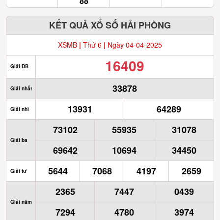
88
KẾT QUẢ XỔ SỐ HẢI PHÒNG
XSMB
|
Thứ 6
|
Ngày 04-04-2025
16409
Giải ĐB
33878
Giải nhất
13931
64289
Giải nhì
73102
55935
31078
Giải ba
69642
10694
34450
5644
7068
4197
2659
Giải tư
2365
7447
0439
Giải năm
7294
4780
3974