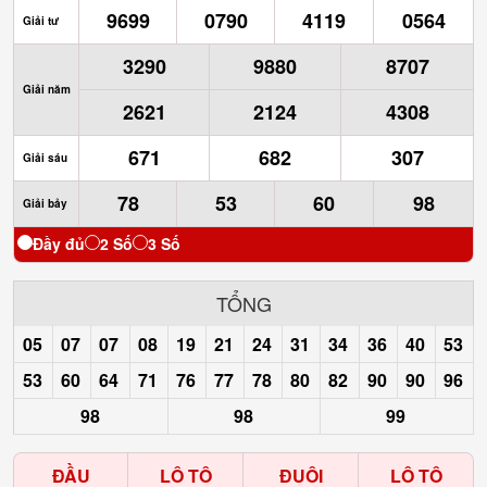
9699
0790
4119
0564
Giải tư
3290
9880
8707
Giải năm
2621
2124
4308
671
682
307
Giải sáu
78
53
60
98
Giải bảy
Đầy đủ
2 Số
3 Số
TỔNG
05
07
07
08
19
21
24
31
34
36
40
53
53
60
64
71
76
77
78
80
82
90
90
96
98
98
99
ĐẦU
LÔ TÔ
ĐUÔI
LÔ TÔ