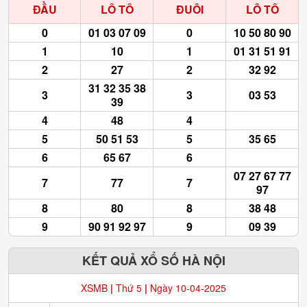
ĐẦU
LÔ TÔ
ĐUÔI
LÔ TÔ
0
01 03 07 09
0
10 50 80 90
1
10
1
01 31 51 91
2
27
2
32 92
31 32 35 38
3
3
03 53
39
4
48
4
5
50 51 53
5
35 65
6
65 67
6
07 27 67 77
7
77
7
97
8
80
8
38 48
9
90 91 92 97
9
09 39
KẾT QUẢ XỔ SỐ HÀ NỘI
XSMB
|
Thứ 5
|
Ngày 10-04-2025