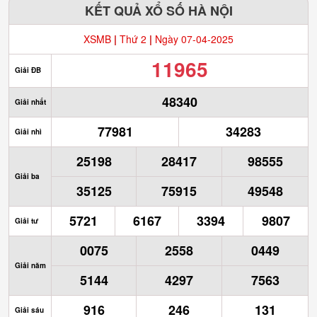
KẾT QUẢ XỔ SỐ HÀ NỘI
XSMB
|
Thứ 2
|
Ngày 07-04-2025
11965
Giải ĐB
48340
Giải nhất
77981
34283
Giải nhì
25198
28417
98555
Giải ba
35125
75915
49548
5721
6167
3394
9807
Giải tư
0075
2558
0449
Giải năm
5144
4297
7563
916
246
131
Giải sáu