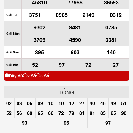
45810
77966
36593
3751
0965
2149
0312
Giải Tư
9302
8481
0785
Giải Năm
3709
4590
3381
395
603
140
Giải Sáu
52
97
72
27
Giải Bảy
Đầy đủ
2 Số
3 Số
TỔNG
02
03
06
09
10
10
12
27
40
46
49
51
52
56
60
65
66
72
79
81
81
85
85
90
93
95
97