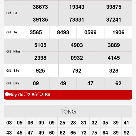
38673
19343
39875
Giải Ba
39135
73331
37241
3565
8493
0599
1906
Giải Tư
5105
4903
3889
Giải Năm
2398
0932
4145
925
792
328
Giải Sáu
09
49
47
62
Giải Bảy
Đầy đủ
2 Số
3 Số
TỔNG
03
05
06
09
09
25
28
31
32
35
39
41
43
45
47
49
60
62
65
73
75
84
89
92