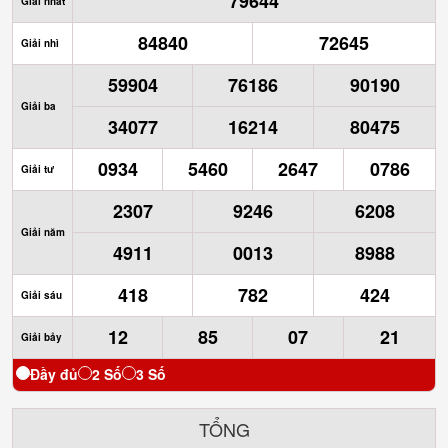
79644
Giải nhất
84840
72645
Giải nhì
59904
76186
90190
Giải ba
34077
16214
80475
0934
5460
2647
0786
Giải tư
2307
9246
6208
Giải năm
4911
0013
8988
418
782
424
Giải sáu
12
85
07
21
Giải bảy
Đầy đủ
2 Số
3 Số
TỔNG