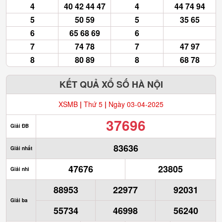
4
40 42 44 47
4
44 74 94
5
50 59
5
35 65
6
65 68 69
6
7
74 78
7
47 97
8
80 89
8
68 78
KẾT QUẢ XỔ SỐ HÀ NỘI
XSMB
|
Thứ 5
|
Ngày 03-04-2025
37696
Giải ĐB
83636
Giải nhất
47676
23805
Giải nhì
88953
22977
92031
Giải ba
55734
46998
56240