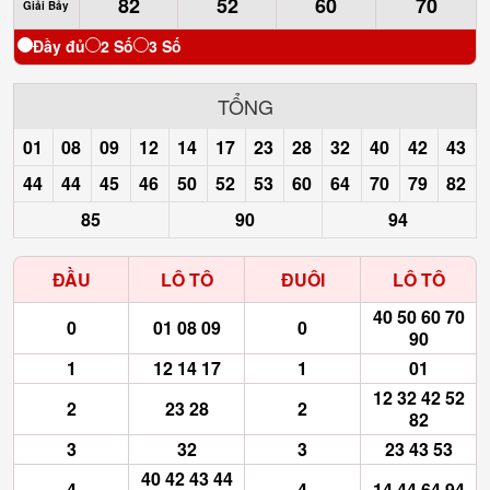
82
52
60
70
Giải Bảy
Đầy đủ
2 Số
3 Số
TỔNG
01
08
09
12
14
17
23
28
32
40
42
43
44
44
45
46
50
52
53
60
64
70
79
82
85
90
94
ĐẦU
LÔ TÔ
ĐUÔI
LÔ TÔ
40 50 60 70
0
01 08 09
0
90
1
12 14 17
1
01
12 32 42 52
2
23 28
2
82
3
32
3
23 43 53
40 42 43 44
4
4
14 44 64 94