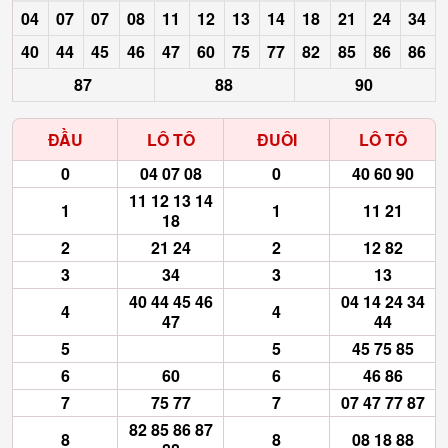
04
07
07
08
11
12
13
14
18
21
24
34
40
44
45
46
47
60
75
77
82
85
86
86
87
88
90
ĐẦU
LÔ TÔ
ĐUÔI
LÔ TÔ
0
04 07 08
0
40 60 90
11 12 13 14
1
1
11 21
18
2
21 24
2
12 82
3
34
3
13
40 44 45 46
04 14 24 34
4
4
47
44
5
5
45 75 85
6
60
6
46 86
7
75 77
7
07 47 77 87
82 85 86 87
8
8
08 18 88