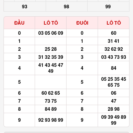
93
98
99
ĐẦU
LÔ TÔ
ĐUÔI
LÔ TÔ
0
03 05 06 09
0
60
1
1
31 41
2
25 28
2
32 62 92
3
31 32 35 39
3
03 43 73 93
41 43 45 47
4
4
84
49
05 25 35 45
5
5
65 75
6
60 62 65
6
06
7
73 75
7
47
8
84 89
8
28 98
09 39 49 89
9
92 93 98 99
9
99