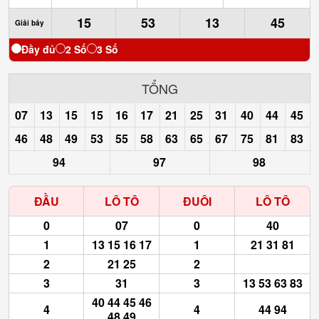
15
53
13
45
Giải bảy
Đầy đủ
2 Số
3 Số
TỔNG
07
13
15
15
16
17
21
25
31
40
44
45
46
48
49
53
55
58
63
65
67
75
81
83
94
97
98
ĐẦU
LÔ TÔ
ĐUÔI
LÔ TÔ
0
07
0
40
1
13 15 16 17
1
21 31 81
2
21 25
2
3
31
3
13 53 63 83
40 44 45 46
4
4
44 94
48 49