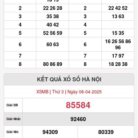
2
22 26 28
2
22 42 52
3
35 38
3
13 63
4
40 42
4
5
52 56 59
5
15 35
16 26 56 86
6
60 63
6
96
7
7
17 97
8
80 86 89
8
18 28 38
KẾT QUẢ XỔ SỐ HÀ NỘI
XSMB
|
Thứ 3
|
Ngày 08-04-2025
85584
Giải ĐB
92460
Giải Nhất
94309
80339
Giải Nhì