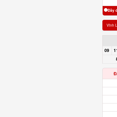
Đầy 
Vĩnh 
09
1
Đ