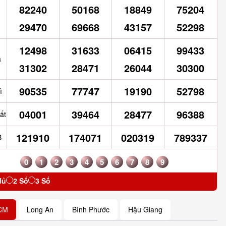
82240
50168
18849
75204
29470
69668
43157
52298
12498
31633
06415
99433
a
31302
28471
26044
30300
90535
77747
19190
52798
ì
04001
39464
28477
96388
ất
121910
174071
020319
789337
B
0
1
2
3
4
5
6
7
8
9
đủ
2 Số
3 Số
CM
Long An
Bình Phước
Hậu Giang