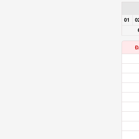
01
0
Đ