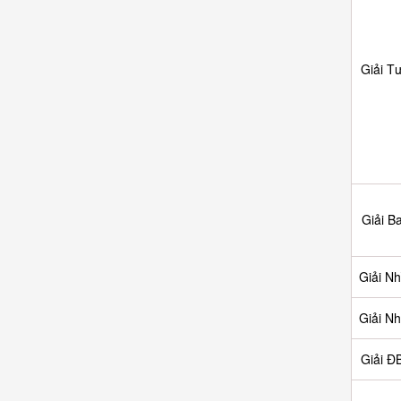
Giải T
Giải B
Giải Nh
Giải Nh
Giải Đ