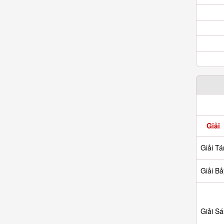
Giải
Giải T
Giải Bả
Giải Sá