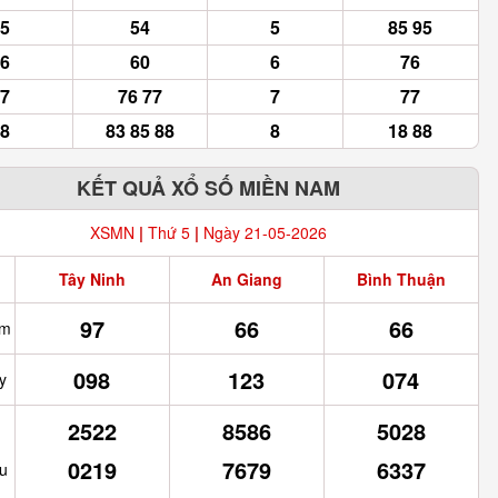
5
54
5
85 95
6
60
6
76
7
76 77
7
77
8
83 85 88
8
18 88
KẾT QUẢ XỔ SỐ MIỀN NAM
XSMN
|
Thứ 5
|
Ngày 21-05-2026
Tây Ninh
An Giang
Bình Thuận
97
66
66
ám
098
123
074
y
2522
8586
5028
0219
7679
6337
u