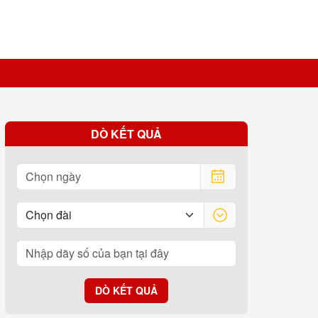
DÒ KẾT QUẢ
DÒ KẾT QUẢ