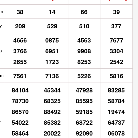
38
14
66
39
ám
209
529
510
377
y
4656
0875
4563
7677
3766
6951
9908
3304
u
2655
1723
8253
2542
7561
7136
5226
5816
ăm
84104
45344
47928
83285
78730
68325
85595
58784
86570
88492
59185
19474
54022
85382
68722
64737
ư
58464
20022
92090
06078