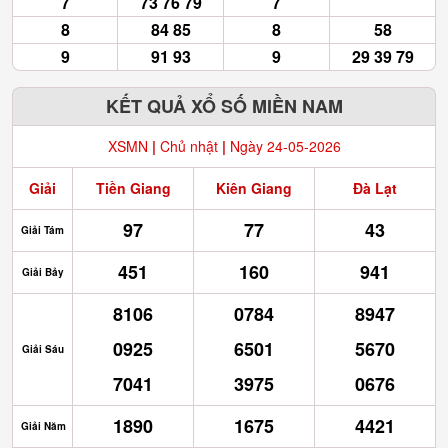
7
73 76 79
7
8
84 85
8
58
9
91 93
9
29 39 79
KẾT QUẢ XỔ SỐ MIỀN NAM
XSMN
|
Chủ nhật
|
Ngày 24-05-2026
Giải
Tiền Giang
Kiên Giang
Đà Lạt
97
77
43
Giải Tám
451
160
941
Giải Bảy
8106
0784
8947
0925
6501
5670
Giải Sáu
7041
3975
0676
1890
1675
4421
Giải Năm