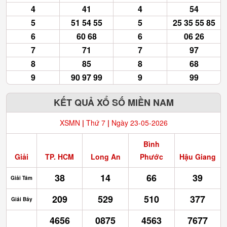
4
41
4
54
5
51 54 55
5
25 35 55 85
6
60 68
6
06 26
7
71
7
97
8
85
8
68
9
90 97 99
9
99
KẾT QUẢ XỔ SỐ MIỀN NAM
XSMN
|
Thứ 7
|
Ngày 23-05-2026
Bình
Giải
TP. HCM
Long An
Phước
Hậu Giang
38
14
66
39
Giải Tám
209
529
510
377
Giải Bảy
4656
0875
4563
7677