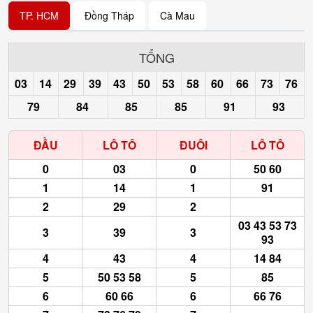
TP. HCM
Đồng Tháp
Cà Mau
TỔNG
03
14
29
39
43
50
53
58
60
66
73
76
79
84
85
85
91
93
ĐẦU
LÔ TÔ
ĐUÔI
LÔ TÔ
0
03
0
50 60
1
14
1
91
2
29
2
03 43 53 73
3
39
3
93
4
43
4
14 84
5
50 53 58
5
85
6
60 66
6
66 76