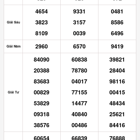
4654
9331
0481
3823
3157
8586
Giải Sáu
8109
0039
6496
2960
6570
9419
Giải Năm
84090
60838
39821
20388
78780
28404
83683
04017
98116
00829
77155
00415
Giải Tư
53829
14477
48434
09318
40840
25621
38576
00486
84416
60654
66839
76888