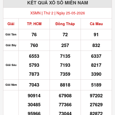
KẾT QUẢ XỔ SỐ MIỀN NAM
XSMN
|
Thứ 2
|
Ngày 25-05-2026
Giải
TP. HCM
Đồng Tháp
Cà Mau
76
72
91
Giải Tám
760
257
832
Giải Bảy
6553
7135
6337
5793
7193
8217
Giải Sáu
7873
7359
3390
7043
8818
5189
Giải Năm
90914
67908
97202
30485
77366
27629
95966
73044
82872