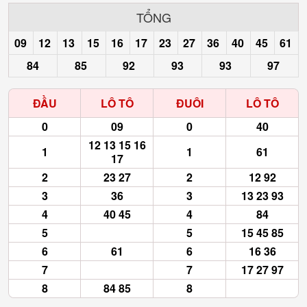
TỔNG
09
12
13
15
16
17
23
27
36
40
45
61
84
85
92
93
93
97
ĐẦU
LÔ TÔ
ĐUÔI
LÔ TÔ
0
09
0
40
12 13 15 16
1
1
61
17
2
23 27
2
12 92
3
36
3
13 23 93
4
40 45
4
84
5
5
15 45 85
6
61
6
16 36
7
7
17 27 97
8
84 85
8