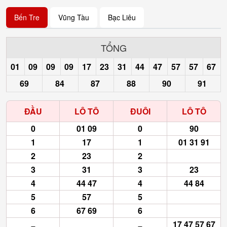
Bến Tre
Vũng Tàu
Bạc Liêu
TỔNG
01
09
09
09
17
23
31
44
47
57
57
67
69
84
87
88
90
91
ĐẦU
LÔ TÔ
ĐUÔI
LÔ TÔ
0
01 09
0
90
1
17
1
01 31 91
2
23
2
3
31
3
23
4
44 47
4
44 84
5
57
5
6
67 69
6
17 47 57 67