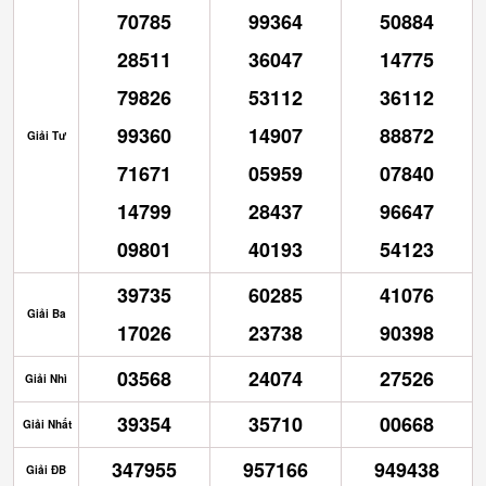
70785
99364
50884
28511
36047
14775
79826
53112
36112
99360
14907
88872
Giải Tư
71671
05959
07840
14799
28437
96647
09801
40193
54123
39735
60285
41076
Giải Ba
17026
23738
90398
03568
24074
27526
Giải Nhì
39354
35710
00668
Giải Nhất
347955
957166
949438
Giải ĐB