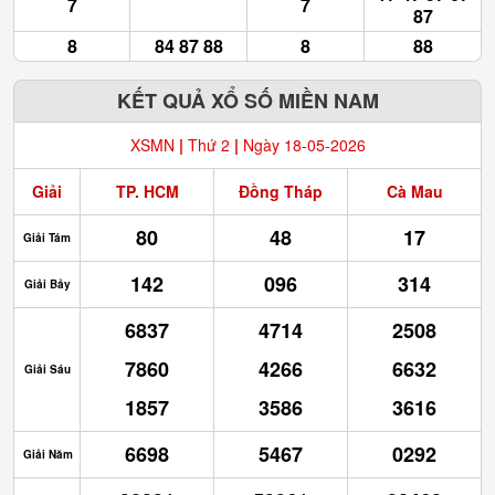
7
7
87
8
84 87 88
8
88
KẾT QUẢ XỔ SỐ MIỀN NAM
XSMN
|
Thứ 2
|
Ngày 18-05-2026
Giải
TP. HCM
Đồng Tháp
Cà Mau
80
48
17
Giải Tám
142
096
314
Giải Bảy
6837
4714
2508
7860
4266
6632
Giải Sáu
1857
3586
3616
6698
5467
0292
Giải Năm