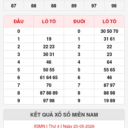
87
88
88
89
97
98
ĐẦU
LÔ TÔ
ĐUÔI
LÔ TÔ
0
0
30 50 70
1
19
1
31 61
2
22 23
2
22
3
30 31
3
23
4
46
4
64
5
50 55
5
55 65
6
61 64 65
6
46
7
70
7
87 97
8
87 88 89
8
88 98
9
97 98
9
19 89
KẾT QUẢ XỔ SỐ MIỀN NAM
XSMN
|
Thứ 4
|
Ngày 20-05-2026