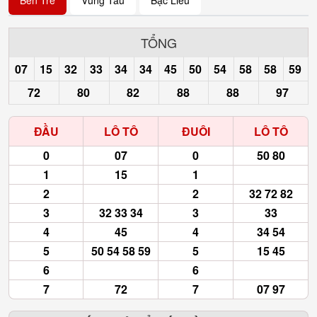
Bến Tre
Vũng Tàu
Bạc Liêu
TỔNG
07
15
32
33
34
34
45
50
54
58
58
59
72
80
82
88
88
97
ĐẦU
LÔ TÔ
ĐUÔI
LÔ TÔ
0
07
0
50 80
1
15
1
2
2
32 72 82
3
32 33 34
3
33
4
45
4
34 54
5
50 54 58 59
5
15 45
6
6
7
72
7
07 97