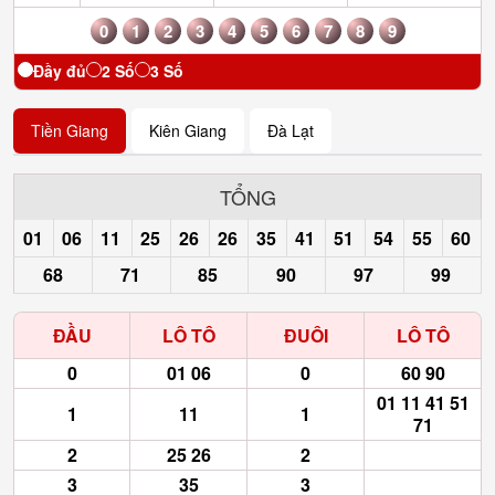
0
1
2
3
4
5
6
7
8
9
Đầy đủ
2 Số
3 Số
Tiền Giang
Kiên Giang
Đà Lạt
TỔNG
01
06
11
25
26
26
35
41
51
54
55
60
68
71
85
90
97
99
ĐẦU
LÔ TÔ
ĐUÔI
LÔ TÔ
0
01 06
0
60 90
01 11 41 51
1
11
1
71
2
25 26
2
3
35
3