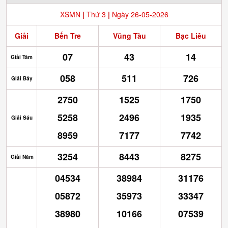
XSMN
|
Thứ 3
|
Ngày 26-05-2026
Giải
Bến Tre
Vũng Tàu
Bạc Liêu
07
43
14
Giải Tám
058
511
726
Giải Bảy
2750
1525
1750
5258
2496
1935
Giải Sáu
8959
7177
7742
3254
8443
8275
Giải Năm
04534
38984
31176
05872
35973
33347
38980
10166
07539