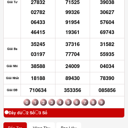
27832
71525
39038
Giải Tư
02782
99326
30627
06433
91954
57604
46415
19361
69743
35245
37316
31582
Giải Ba
03197
77704
55935
38588
24009
04034
Giải Nhì
18188
89430
78390
Giải Nhất
710634
353356
085856
Giải ĐB
0
1
2
3
4
5
6
7
8
9
Đầy đủ
2 Số
3 Số