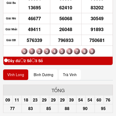
Giải Ba
13695
62410
83202
46677
56068
30549
Giải Nhì
49411
26048
91893
Giải Nhất
576339
796933
750681
Giải ĐB
0
1
2
3
4
5
6
7
8
9
Đầy đủ
2 Số
3 Số
Vĩnh Long
Bình Dương
Trà Vinh
TỔNG
09
11
18
23
29
29
29
39
54
54
60
76
77
83
85
88
90
95