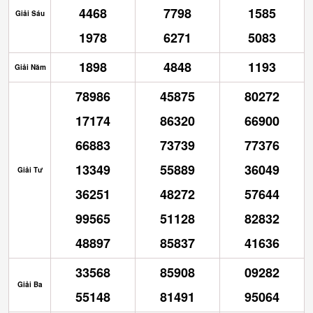
4468
7798
1585
Giải Sáu
1978
6271
5083
1898
4848
1193
Giải Năm
78986
45875
80272
17174
86320
66900
66883
73739
77376
13349
55889
36049
Giải Tư
36251
48272
57644
99565
51128
82832
48897
85837
41636
33568
85908
09282
Giải Ba
55148
81491
95064