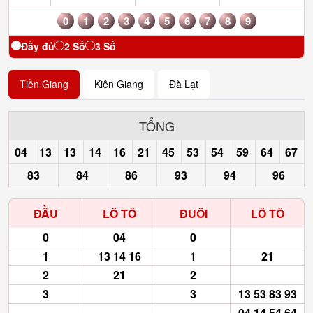
0
1
2
3
4
5
6
7
8
9
Đầy đủ
2 Số
3 Số
Tiền Giang
Kiên Giang
Đà Lạt
TỔNG
04
13
13
14
16
21
45
53
54
59
64
67
83
84
86
93
94
96
ĐẦU
LÔ TÔ
ĐUÔI
LÔ TÔ
0
04
0
1
13 14 16
1
21
2
21
2
3
3
13 53 83 93
04 14 54 64