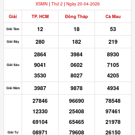
XSMN
|
Thứ 2
|
Ngày 20-04-2026
Giải
TP. HCM
Đồng Tháp
Cà Mau
12
18
53
Giải Tám
280
182
219
Giải Bảy
2864
3984
8930
9041
0602
7105
Giải Sáu
3530
8027
4205
3987
9878
4934
Giải Năm
27846
96690
78548
12330
25408
97461
69104
65465
21978
08971
79608
26150
Giải Tư