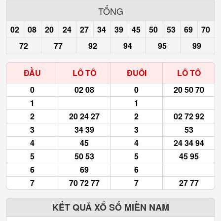
TỔNG
02
08
20
24
27
34
39
45
50
53
69
70
72
77
92
94
95
99
ĐẦU
LÔ TÔ
ĐUÔI
LÔ TÔ
0
02 08
0
20 50 70
1
1
2
20 24 27
2
02 72 92
3
34 39
3
53
4
45
4
24 34 94
5
50 53
5
45 95
6
69
6
7
70 72 77
7
27 77
KẾT QUẢ XỔ SỐ MIỀN NAM