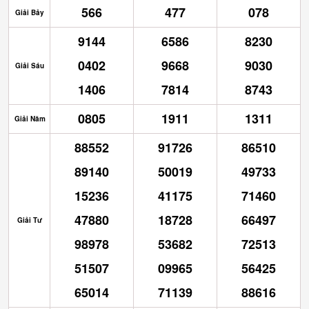
566
477
078
Giải Bảy
9144
6586
8230
0402
9668
9030
Giải Sáu
1406
7814
8743
0805
1911
1311
Giải Năm
88552
91726
86510
89140
50019
49733
15236
41175
71460
47880
18728
66497
Giải Tư
98978
53682
72513
51507
09965
56425
65014
71139
88616