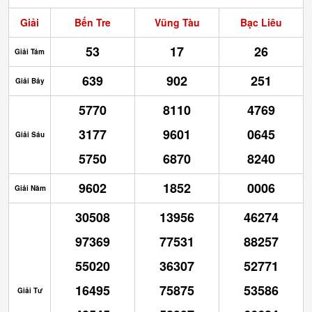
Giải
Bến Tre
Vũng Tàu
Bạc Liêu
53
17
26
Giải Tám
639
902
251
Giải Bảy
5770
8110
4769
3177
9601
0645
Giải Sáu
5750
6870
8240
9602
1852
0006
Giải Năm
30508
13956
46274
97369
77531
88257
55020
36307
52771
16495
75875
53586
Giải Tư