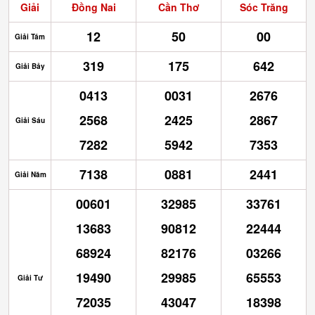
Giải
Đồng Nai
Cần Thơ
Sóc Trăng
12
50
00
Giải Tám
319
175
642
Giải Bảy
0413
0031
2676
2568
2425
2867
Giải Sáu
7282
5942
7353
7138
0881
2441
Giải Năm
00601
32985
33761
13683
90812
22444
68924
82176
03266
19490
29985
65553
Giải Tư
72035
43047
18398