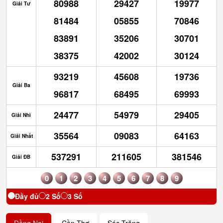
80988
29427
19977
Giải Tư
81484
05855
70846
83891
35206
30701
38375
42002
30124
93219
45608
19736
Giải Ba
96817
68495
69993
24477
54979
29405
Giải Nhì
35564
09083
64163
Giải Nhất
537291
211605
381546
Giải ĐB
0
1
2
3
4
5
6
7
8
9
Đầy đủ
2 Số
3 Số