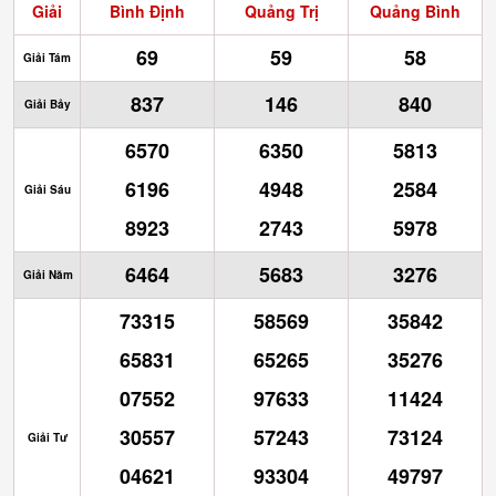
Giải
Bình Định
Quảng Trị
Quảng Bình
69
59
58
Giải Tám
837
146
840
Giải Bảy
6570
6350
5813
6196
4948
2584
Giải Sáu
8923
2743
5978
6464
5683
3276
Giải Năm
73315
58569
35842
65831
65265
35276
07552
97633
11424
30557
57243
73124
Giải Tư
04621
93304
49797