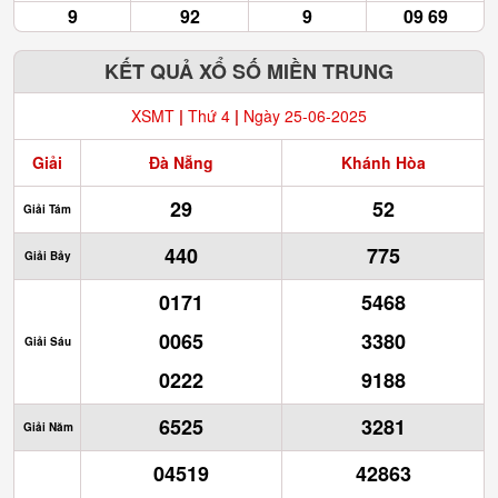
9
92
9
09 69
KẾT QUẢ XỔ SỐ MIỀN TRUNG
XSMT
|
Thứ 4
|
Ngày 25-06-2025
Giải
Đà Nẵng
Khánh Hòa
29
52
Giải Tám
440
775
Giải Bảy
0171
5468
0065
3380
Giải Sáu
0222
9188
6525
3281
Giải Năm
04519
42863