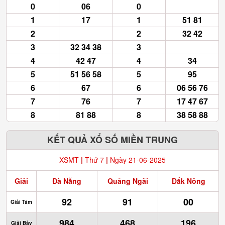
0
06
0
1
17
1
51 81
2
2
32 42
3
32 34 38
3
4
42 47
4
34
5
51 56 58
5
95
6
67
6
06 56 76
7
76
7
17 47 67
8
81 88
8
38 58 88
KẾT QUẢ XỔ SỐ MIỀN TRUNG
XSMT
|
Thứ 7
|
Ngày 21-06-2025
Giải
Đà Nẵng
Quảng Ngãi
Đắk Nông
92
91
00
Giải Tám
984
468
196
Giải Bảy