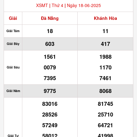
XSMT
|
Thứ 4
|
Ngày 18-06-2025
Giải
Đà Nẵng
Khánh Hòa
18
11
Giải Tám
603
417
Giải Bảy
1561
1988
0079
1170
Giải Sáu
7395
7461
9775
8068
Giải Năm
83016
81745
28526
25710
57249
64721
58012
41998
Giải Tư