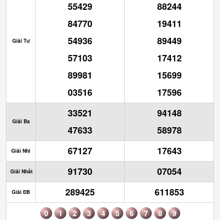
55429
88244
84770
19411
54936
89449
Giải Tư
57103
17412
89981
15699
03516
17596
33521
94148
Giải Ba
47633
58978
67127
17643
Giải Nhì
91730
07054
Giải Nhất
289425
611853
Giải ĐB
0
1
2
3
4
5
6
7
8
9