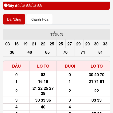
Đầy đủ
2 Số
3 Số
Đà Nẵng
Khánh Hòa
TỔNG
03
16
19
21
22
25
25
27
29
29
30
33
36
40
65
70
71
81
ĐẦU
LÔ TÔ
ĐUÔI
LÔ TÔ
0
03
0
30 40 70
1
16 19
1
21 71 81
21 22 25 27
2
2
22
29
3
30 33 36
3
03 33
4
40
4