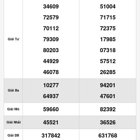
34609
51004
72579
71715
70112
72375
79309
17985
Giải Tư
80203
07318
44929
57512
46078
26285
10277
94201
Giải Ba
64937
47601
59660
82392
Giải Nhì
45521
36526
Giải Nhất
317842
631768
Giải ĐB