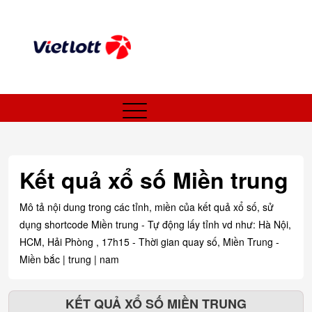
Kết quả xổ số Miền trung
Mô tả nội dung trong các tỉnh, miền của kết quả xổ số, sử
dụng shortcode Miền trung - Tự động lấy tỉnh vd như: Hà Nội,
HCM, Hải Phòng , 17h15 - Thời gian quay số, Miền Trung -
Miền bắc | trung | nam
KẾT QUẢ XỔ SỐ MIỀN TRUNG