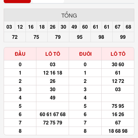
TỔNG
03
12
16
18
26
30
49
60
61
61
67
68
72
75
79
95
98
99
ĐẦU
LÔ TÔ
ĐUÔI
LÔ TÔ
0
03
0
30 60
1
12 16 18
1
61
2
26
2
12 72
3
30
3
03
4
49
4
5
5
75 95
6
60 61 67 68
6
16 26
7
72 75 79
7
67
8
8
18 68 98