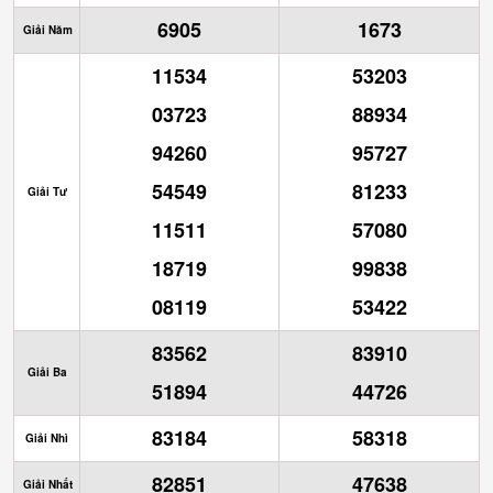
6905
1673
Giải Năm
11534
53203
03723
88934
94260
95727
54549
81233
Giải Tư
11511
57080
18719
99838
08119
53422
83562
83910
Giải Ba
51894
44726
83184
58318
Giải Nhì
82851
47638
Giải Nhất