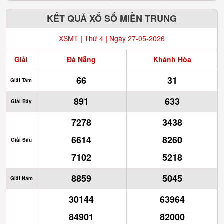
KẾT QUẢ XỔ SỐ MIỀN TRUNG
XSMT
|
Thứ 4
|
Ngày 27-05-2026
Giải
Đà Nẵng
Khánh Hòa
66
31
Giải Tám
891
633
Giải Bảy
7278
3438
6614
8260
Giải Sáu
7102
5218
8859
5045
Giải Năm
30144
63964
84901
82000