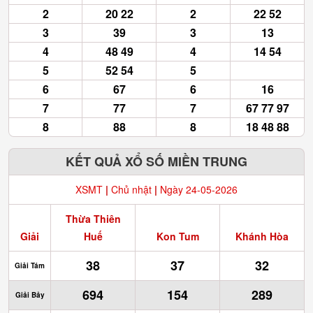
2
20 22
2
22 52
3
39
3
13
4
48 49
4
14 54
5
52 54
5
6
67
6
16
7
77
7
67 77 97
8
88
8
18 48 88
KẾT QUẢ XỔ SỐ MIỀN TRUNG
XSMT
|
Chủ nhật
|
Ngày 24-05-2026
Thừa Thiên
Giải
Huế
Kon Tum
Khánh Hòa
38
37
32
Giải Tám
694
154
289
Giải Bảy