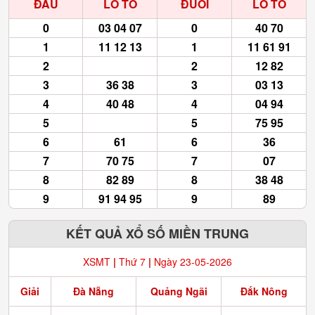
ĐẦU
LÔ TÔ
ĐUÔI
LÔ TÔ
0
03 04 07
0
40 70
1
11 12 13
1
11 61 91
2
2
12 82
3
36 38
3
03 13
4
40 48
4
04 94
5
5
75 95
6
61
6
36
7
70 75
7
07
8
82 89
8
38 48
9
91 94 95
9
89
KẾT QUẢ XỔ SỐ MIỀN TRUNG
XSMT
|
Thứ 7
|
Ngày 23-05-2026
Giải
Đà Nẵng
Quảng Ngãi
Đắk Nông