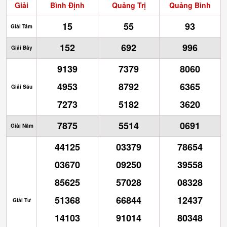
Giải
Bình Định
Quảng Trị
Quảng Bình
15
55
93
Giải Tám
152
692
996
Giải Bảy
9139
7379
8060
4953
8792
6365
Giải Sáu
7273
5182
3620
7875
5514
0691
Giải Năm
44125
03379
78654
03670
09250
39558
85625
57028
08328
51368
66844
12437
Giải Tư
14103
91014
80348