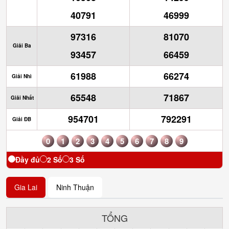
40791
46999
97316
81070
Giải Ba
93457
66459
61988
66274
Giải Nhì
65548
71867
Giải Nhất
954701
792291
Giải ĐB
0
1
2
3
4
5
6
7
8
9
Đầy đủ
2 Số
3 Số
Gia Lai
Ninh Thuận
TỔNG