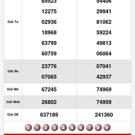
65523
54406
12275
29941
02936
81062
Giải Tư
18968
59224
63799
49813
60759
06064
23776
07041
Giải Ba
07065
42937
67245
74969
Giải Nhì
26802
74959
Giải Nhất
637189
241360
Giải ĐB
0
1
2
3
4
5
6
7
8
9