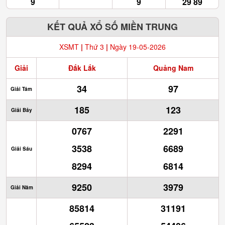
9
9
29 89
KẾT QUẢ XỔ SỐ MIỀN TRUNG
XSMT
|
Thứ 3
|
Ngày 19-05-2026
Giải
Đắk Lắk
Quảng Nam
34
97
Giải Tám
185
123
Giải Bảy
0767
2291
3538
6689
Giải Sáu
8294
6814
9250
3979
Giải Năm
85814
31191