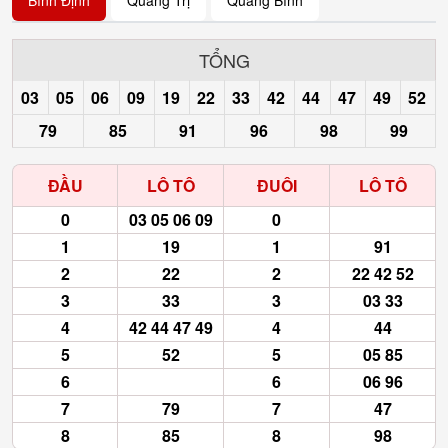
Bình Định
Quảng Trị
Quảng Bình
TỔNG
03
05
06
09
19
22
33
42
44
47
49
52
79
85
91
96
98
99
ĐẦU
LÔ TÔ
ĐUÔI
LÔ TÔ
0
03 05 06 09
0
1
19
1
91
2
22
2
22 42 52
3
33
3
03 33
4
42 44 47 49
4
44
5
52
5
05 85
6
6
06 96
7
79
7
47
8
85
8
98