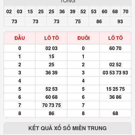
TỔNG
02
03
15
25
25
36
39
52
53
60
68
70
73
73
73
75
86
93
ĐẦU
LÔ TÔ
ĐUÔI
LÔ TÔ
0
02 03
0
60 70
1
15
1
2
25
2
02 52
3
36 39
3
03 53 73 93
4
4
5
52 53
5
15 25 75
6
60 68
6
36 86
7
70 73 75
7
8
86
8
68
KẾT QUẢ XỔ SỐ MIỀN TRUNG