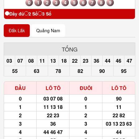
0
1
2
3
4
5
6
7
8
9
Đầy đủ
2 Số
3 Số
Đắk Lắk
Quảng Nam
TỔNG
03
07
08
11
13
18
22
23
36
44
46
47
55
63
78
82
90
95
ĐẦU
LÔ TÔ
ĐUÔI
LÔ TÔ
0
03 07 08
0
90
1
11 13 18
1
11
2
22 23
2
22 82
3
36
3
03 13 23 63
4
44 46 47
4
44