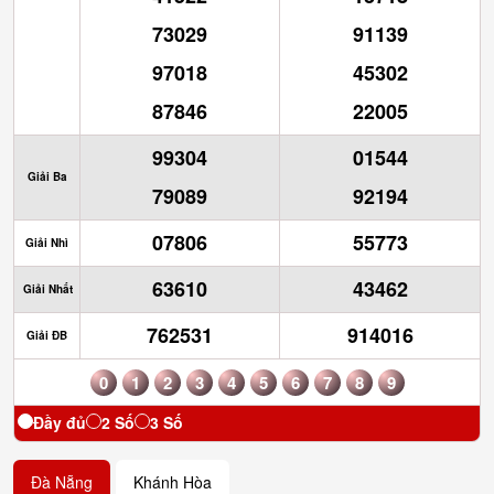
73029
91139
97018
45302
87846
22005
99304
01544
Giải Ba
79089
92194
07806
55773
Giải Nhì
63610
43462
Giải Nhất
762531
914016
Giải ĐB
0
1
2
3
4
5
6
7
8
9
Đầy đủ
2 Số
3 Số
Đà Nẵng
Khánh Hòa