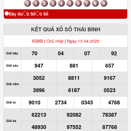
0
1
2
3
4
5
6
7
8
9
Đầy đủ
2 Số
3 Số
KẾT QUẢ XỔ SỐ THÁI BÌNH
XSMB
|
Chủ nhật
|
Ngày 13-04-2025
70
04
07
92
Giải bảy
947
881
657
Giải sáu
3052
8811
9167
Giải năm
3996
6187
0523
9010
2734
0343
4768
Giải tư
62213
92082
78387
Giải ba
48930
97552
87768