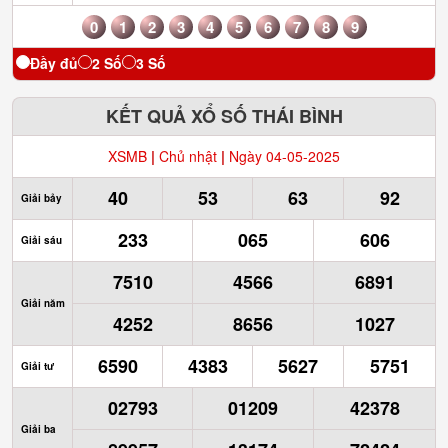
0
1
2
3
4
5
6
7
8
9
Đầy đủ
2 Số
3 Số
KẾT QUẢ XỔ SỐ THÁI BÌNH
XSMB
|
Chủ nhật
|
Ngày 04-05-2025
40
53
63
92
Giải bảy
233
065
606
Giải sáu
7510
4566
6891
Giải năm
4252
8656
1027
6590
4383
5627
5751
Giải tư
02793
01209
42378
Giải ba