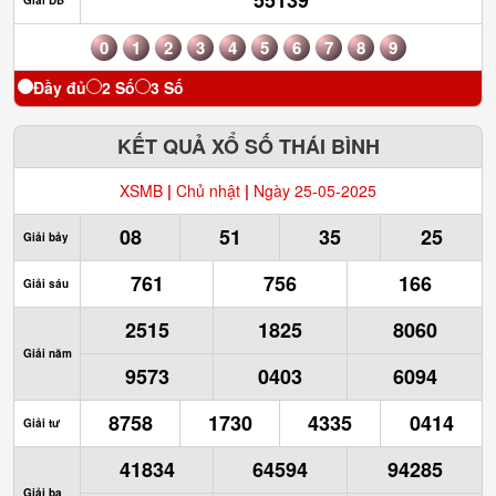
55139
Giải ĐB
0
1
2
3
4
5
6
7
8
9
Đầy đủ
2 Số
3 Số
KẾT QUẢ XỔ SỐ THÁI BÌNH
XSMB
|
Chủ nhật
|
Ngày 25-05-2025
08
51
35
25
Giải bảy
761
756
166
Giải sáu
2515
1825
8060
Giải năm
9573
0403
6094
8758
1730
4335
0414
Giải tư
41834
64594
94285
Giải ba