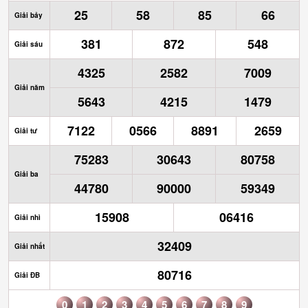
25
58
85
66
Giải bảy
381
872
548
Giải sáu
4325
2582
7009
Giải năm
5643
4215
1479
7122
0566
8891
2659
Giải tư
75283
30643
80758
Giải ba
44780
90000
59349
15908
06416
Giải nhì
32409
Giải nhất
80716
Giải ĐB
0
1
2
3
4
5
6
7
8
9