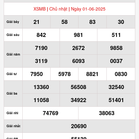
XSMB
|
Chủ nhật
|
Ngày 01-06-2025
21
58
83
30
Giải bảy
842
981
511
Giải sáu
7190
2672
9858
Giải năm
3119
6093
0037
7950
5978
8821
0830
Giải tư
13360
56508
32540
Giải ba
11058
34922
51401
74769
38063
Giải nhì
20690
Giải nhất