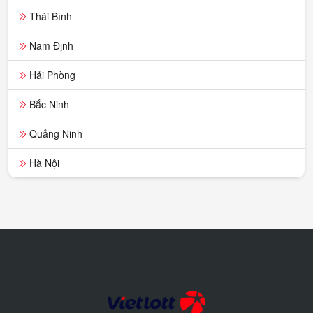
Thái Bình
Nam Định
Hải Phòng
Bắc Ninh
Quảng Ninh
Hà Nội