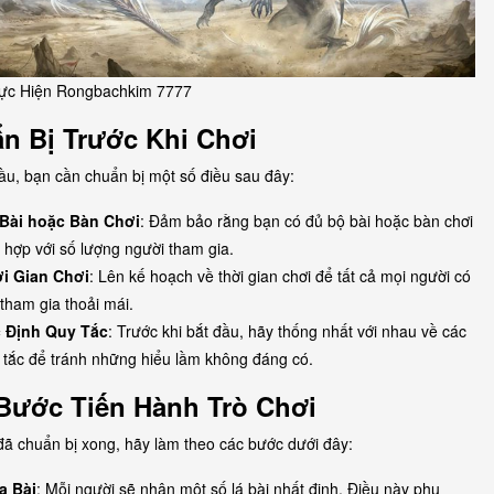
ực Hiện Rongbachkim 7777
n Bị Trước Khi Chơi
ầu, bạn cần chuẩn bị một số điều sau đây:
Bài hoặc Bàn Chơi
: Đảm bảo rằng bạn có đủ bộ bài hoặc bàn chơi
 hợp với số lượng người tham gia.
i Gian Chơi
: Lên kế hoạch về thời gian chơi để tất cả mọi người có
 tham gia thoải mái.
 Định Quy Tắc
: Trước khi bắt đầu, hãy thống nhất với nhau về các
 tắc để tránh những hiểu lầm không đáng có.
Bước Tiến Hành Trò Chơi
đã chuẩn bị xong, hãy làm theo các bước dưới đây:
a Bài
: Mỗi người sẽ nhận một số lá bài nhất định. Điều này phụ