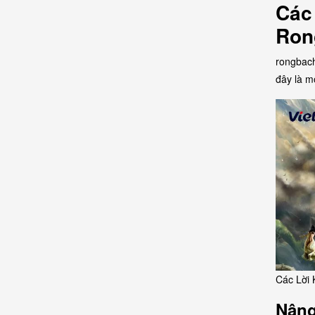
Các
Ron
rongbach
đây là m
Các Lời
Nâng