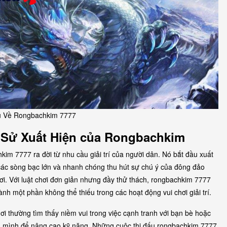
u Về Rongbachkim 7777
 Sử Xuất Hiện của Rongbachkim
kim 7777 ra đời từ nhu cầu giải trí của người dân. Nó bắt đầu xuất
 các sòng bạc lớn và nhanh chóng thu hút sự chú ý của đông đảo
ơi. Với luật chơi đơn giản nhưng đầy thử thách, rongbachkim 7777
ành một phần không thể thiếu trong các hoạt động vui chơi giải trí.
ơi thường tìm thấy niềm vui trong việc cạnh tranh với bạn bè hoặc
h mình để nâng cao kỹ năng. Những cuộc thi đấu rongbachkim 7777