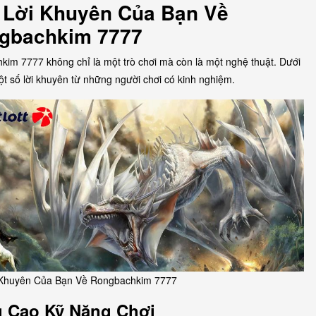
 Lời Khuyên Của Bạn Về
gbachkim 7777
kim 7777 không chỉ là một trò chơi mà còn là một nghệ thuật. Dưới
ột số lời khuyên từ những người chơi có kinh nghiệm.
 Khuyên Của Bạn Về Rongbachkim 7777
 Cao Kỹ Năng Chơi