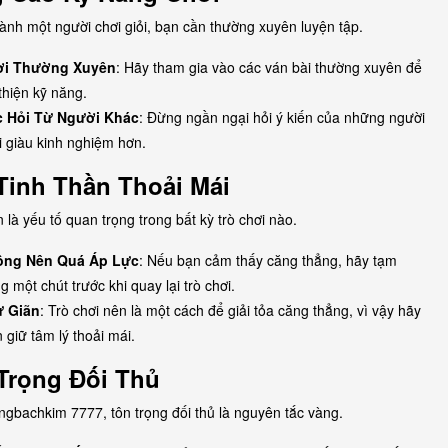
hành một người chơi giỏi, bạn cần thường xuyên luyện tập.
ơi Thường Xuyên
: Hãy tham gia vào các ván bài thường xuyên để
 thiện kỹ năng.
 Hỏi Từ Người Khác
: Đừng ngần ngại hỏi ý kiến của những người
i giàu kinh nghiệm hơn.
Tinh Thần Thoải Mái
 là yếu tố quan trọng trong bất kỳ trò chơi nào.
ng Nên Quá Áp Lực
: Nếu bạn cảm thấy căng thẳng, hãy tạm
g một chút trước khi quay lại trò chơi.
 Giãn
: Trò chơi nên là một cách để giải tỏa căng thẳng, vì vậy hãy
 giữ tâm lý thoải mái.
Trọng Đối Thủ
ngbachkim 7777, tôn trọng đối thủ là nguyên tắc vàng.