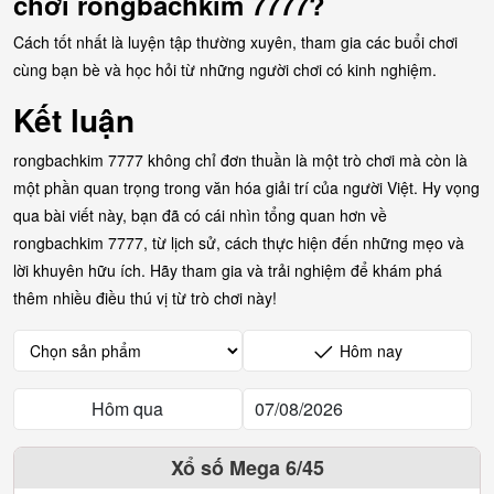
chơi rongbachkim 7777?
Cách tốt nhất là luyện tập thường xuyên, tham gia các buổi chơi
cùng bạn bè và học hỏi từ những người chơi có kinh nghiệm.
Kết luận
rongbachkim 7777 không chỉ đơn thuần là một trò chơi mà còn là
một phần quan trọng trong văn hóa giải trí của người Việt. Hy vọng
qua bài viết này, bạn đã có cái nhìn tổng quan hơn về
rongbachkim 7777, từ lịch sử, cách thực hiện đến những mẹo và
lời khuyên hữu ích. Hãy tham gia và trải nghiệm để khám phá
thêm nhiều điều thú vị từ trò chơi này!
Hôm nay
Hôm qua
Xổ số Mega 6/45