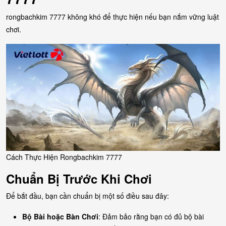
rongbachkim 7777 không khó để thực hiện nếu bạn nắm vững luật
chơi.
Cách Thực Hiện Rongbachkim 7777
Chuẩn Bị Trước Khi Chơi
Để bắt đầu, bạn cần chuẩn bị một số điều sau đây:
Bộ Bài hoặc Bàn Chơi
: Đảm bảo rằng bạn có đủ bộ bài