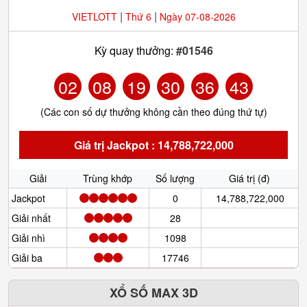
|
|
VIETLOTT
Thứ 6
Ngày 07-08-2026
Kỳ quay thưởng:
#01546
02
08
19
30
36
43
(Các con số dự thưởng không cần theo đúng thứ tự)
Giá trị Jackpot : 14,788,722,000
Giải
Trùng khớp
Số lượng
Giá trị (đ)
Jackpot
0
14,788,722,000
Giải nhất
28
Giải nhì
1098
Giải ba
17746
XỔ SỐ MAX 3D