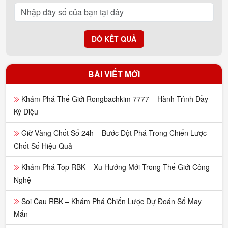
DÒ KẾT QUẢ
BÀI VIẾT MỚI
Khám Phá Thế Giới Rongbachkim 7777 – Hành Trình Đầy
Kỳ Diệu
Giờ Vàng Chốt Số 24h – Bước Đột Phá Trong Chiến Lược
Chốt Số Hiệu Quả
Khám Phá Top RBK – Xu Hướng Mới Trong Thế Giới Công
Nghệ
Soi Cau RBK – Khám Phá Chiến Lược Dự Đoán Số May
Mắn