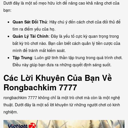
Dưới đây là một số mẹo hữu ích để nâng cao khả năng chơi của
bạn:
Quan Sát Đối Thủ
: Hãy chú ý đến cách chơi của đối thủ để
tìm ra điểm yếu của họ.
Quản Lý Tài Chính
: Đây là yếu tố cực kỳ quan trọng trong
bất kỳ trò chơi nào. Bạn cần biết cách quản lý tiền cược của
mình để tránh mất kiểm soát.
Tập Trung
: Luôn giữ tinh thần tập trung trong quá trình chơi.
Điều này giúp bạn đưa ra những quyết định sáng suốt.
Các Lời Khuyên Của Bạn Về
Rongbachkim 7777
rongbachkim 7777 không chỉ là một trò chơi mà còn là một nghệ
thuật. Dưới đây là một số lời khuyên từ những người chơi có kinh
nghiệm.