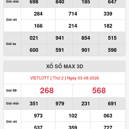
698
840
185
647
Giải nhất
284
714
339
Giải nhì
166
214
182
021
941
854
515
Giải ba
600
591
901
598
XỔ SỐ MAX 3D
VIETLOTT
|
Thứ 2
|
Ngày 03-08-2026
268
568
Giải ĐB
351
979
231
691
Giải nhất
973
102
063
Giải nhì
537
359
727