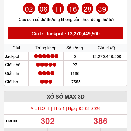
02
06
11
16
28
39
(Các con số dự thưởng không cần theo đúng thứ tự)
Giá trị Jackpot : 13,270,449,500
Giải
Trùng khớp
Số lượng
Giá trị (đ)
Jackpot
0
13,270,449,500
Giải nhất
27
Giải nhì
1186
Giải ba
17555
XỔ SỐ MAX 3D
VIETLOTT
|
Thứ 4
|
Ngày 05-08-2026
302
386
Giải ĐB