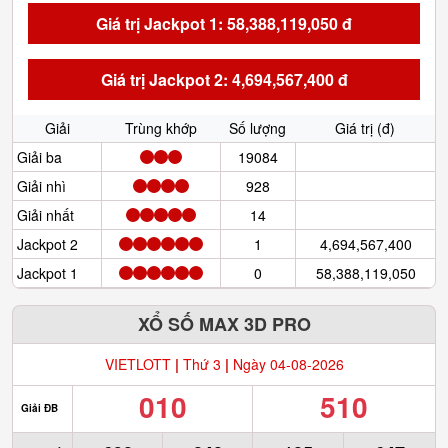
Giá trị Jackpot 1: 58,388,119,050 đ
Giá trị Jackpot 2: 4,694,567,400 đ
Giải
Trùng khớp
Số lượng
Giá trị (đ)
Giải ba
19084
Giải nhì
928
Giải nhất
14
Jackpot 2
1
4,694,567,400
Jackpot 1
0
58,388,119,050
XỔ SỐ MAX 3D PRO
VIETLOTT
|
Thứ 3
|
Ngày 04-08-2026
010
510
Giải ĐB