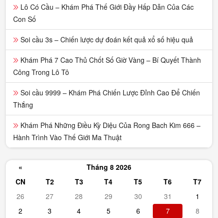
Lô Có Cầu – Khám Phá Thế Giới Đầy Hấp Dẫn Của Các
Con Số
Soi cầu 3s – Chiến lược dự đoán kết quả xổ số hiệu quả
Khám Phá 7 Cao Thủ Chốt Số Giờ Vàng – Bí Quyết Thành
Công Trong Lô Tô
Soi cầu 9999 – Khám Phá Chiến Lược Đỉnh Cao Để Chiến
Thắng
Khám Phá Những Điều Kỳ Diệu Của Rong Bach Kim 666 –
Hành Trình Vào Thế Giới Ma Thuật
«
Tháng 8 2026
CN
T2
T3
T4
T5
T6
T7
26
27
28
29
30
31
1
2
3
4
5
6
7
8