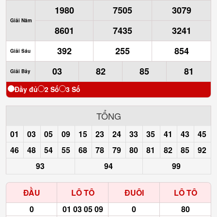
1980
7505
3079
Giải Năm
8601
7435
3241
392
255
854
Giải Sáu
03
82
85
81
Giải Bảy
Đầy đủ
2 Số
3 Số
TỔNG
01
03
05
09
15
23
24
33
35
41
43
45
46
48
54
55
68
78
79
80
81
82
85
92
93
94
99
ĐẦU
LÔ TÔ
ĐUÔI
LÔ TÔ
0
01 03 05 09
0
80