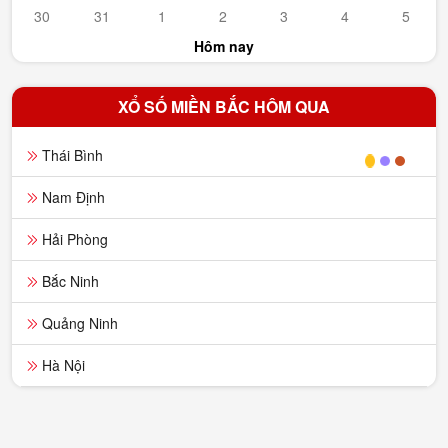
30
31
1
2
3
4
5
Hôm nay
XỔ SỐ MIỀN BẮC HÔM QUA
Thái Bình
Nam Định
Hải Phòng
Bắc Ninh
Quảng Ninh
Hà Nội