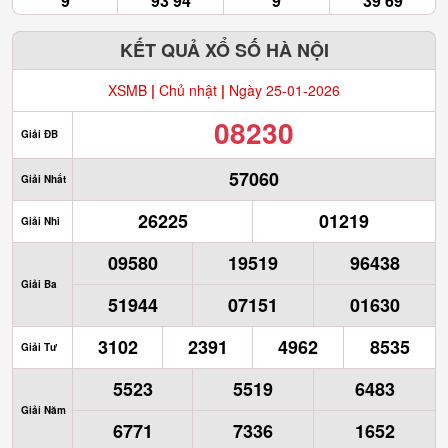
9
93 94
9
39 69
KẾT QUẢ XỔ SỐ HÀ NỘI
XSMB
|
Chủ nhật
|
Ngày 25-01-2026
08230
Giải ĐB
57060
Giải Nhất
26225
01219
Giải Nhì
09580
19519
96438
Giải Ba
51944
07151
01630
3102
2391
4962
8535
Giải Tư
5523
5519
6483
Giải Năm
6771
7336
1652