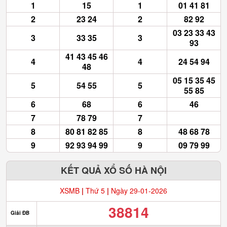
1
15
1
01 41 81
2
23 24
2
82 92
03 23 33 43
3
33 35
3
93
41 43 45 46
4
4
24 54 94
48
05 15 35 45
5
54 55
5
55 85
6
68
6
46
7
78 79
7
8
80 81 82 85
8
48 68 78
9
92 93 94 99
9
09 79 99
KẾT QUẢ XỔ SỐ HÀ NỘI
XSMB
|
Thứ 5
|
Ngày 29-01-2026
38814
Giải ĐB