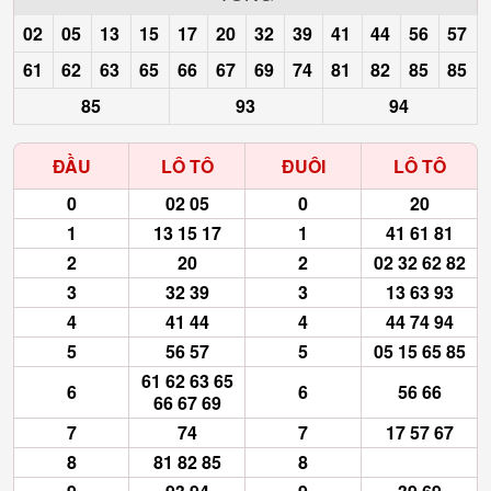
02
05
13
15
17
20
32
39
41
44
56
57
61
62
63
65
66
67
69
74
81
82
85
85
85
93
94
ĐẦU
LÔ TÔ
ĐUÔI
LÔ TÔ
0
02 05
0
20
1
13 15 17
1
41 61 81
2
20
2
02 32 62 82
3
32 39
3
13 63 93
4
41 44
4
44 74 94
5
56 57
5
05 15 65 85
61 62 63 65
6
6
56 66
66 67 69
7
74
7
17 57 67
8
81 82 85
8