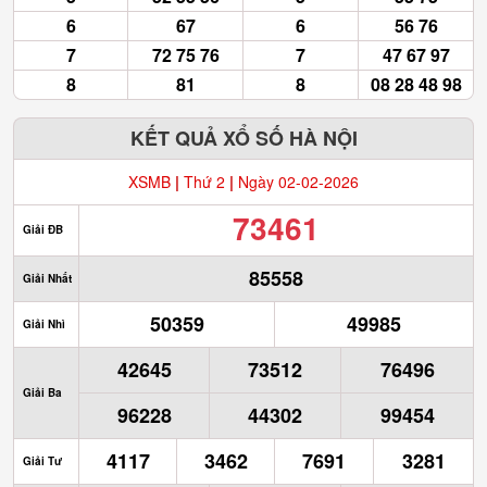
6
67
6
56 76
7
72 75 76
7
47 67 97
8
81
8
08 28 48 98
KẾT QUẢ XỔ SỐ HÀ NỘI
XSMB
|
Thứ 2
|
Ngày 02-02-2026
73461
Giải ĐB
85558
Giải Nhất
50359
49985
Giải Nhì
42645
73512
76496
Giải Ba
96228
44302
99454
4117
3462
7691
3281
Giải Tư