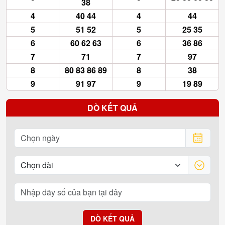
38
4
40 44
4
44
5
51 52
5
25 35
6
60 62 63
6
36 86
7
71
7
97
8
80 83 86 89
8
38
9
91 97
9
19 89
DÒ KẾT QUẢ
DÒ KẾT QUẢ