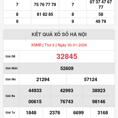
07 37 47 67
7
75 76 77 79
7
77
8
81 82 85
8
58
9
9
49 79
KẾT QUẢ XỔ SỐ HÀ NỘI
XSMB
|
Thứ 6
|
Ngày 30-01-2026
32845
Giải ĐB
52609
Giải Nhất
21294
57124
Giải Nhì
44933
42993
38923
Giải Ba
00615
76743
98146
1848
2378
6699
3168
Giải Tư