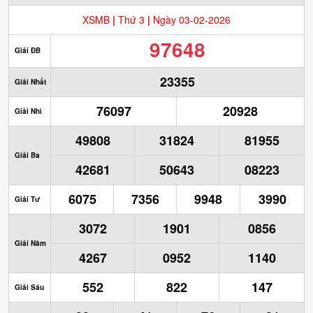
XSMB
|
Thứ 3
|
Ngày 03-02-2026
97648
Giải ĐB
23355
Giải Nhất
76097
20928
Giải Nhì
49808
31824
81955
Giải Ba
42681
50643
08223
6075
7356
9948
3990
Giải Tư
3072
1901
0856
Giải Năm
4267
0952
1140
552
822
147
Giải Sáu