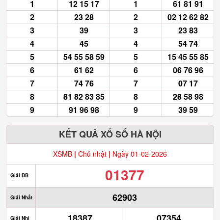
1
12 15 17
1
61 81 91
2
23 28
2
02 12 62 82
3
39
3
23 83
4
45
4
54 74
5
54 55 58 59
5
15 45 55 85
6
61 62
6
06 76 96
7
74 76
7
07 17
8
81 82 83 85
8
28 58 98
9
91 96 98
9
39 59
KẾT QUẢ XỔ SỐ HÀ NỘI
XSMB
|
Chủ nhật
|
Ngày 01-02-2026
01377
Giải ĐB
62903
Giải Nhất
18387
07354
Giải Nhì