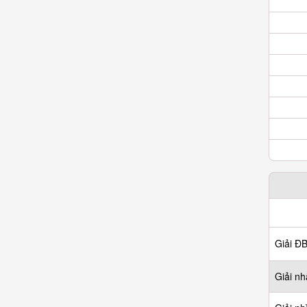
Giải Đ
Giải nh