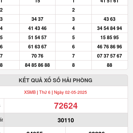
1
15
1
41 51 61
2
2
3
34 37
3
43 63
4
41 43 46
4
34 54 84 94
5
51 54 57
5
15 85 95
6
61 63 67
6
46 76 86 96
7
70 76
7
07 37 57 67
8
84 85 86 88
8
88
KẾT QUẢ XỔ SỐ HẢI PHÒNG
XSMB
|
Thứ 6
|
Ngày 02-05-2025
72624
B
30110
ất