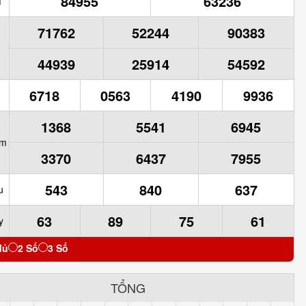
84955
63236
ì
71762
52244
90383
44939
25914
54592
6718
0563
4190
9936
1368
5541
6945
ăm
3370
6437
7955
543
840
637
u
63
89
75
61
y
đủ
2 Số
3 Số
TỔNG