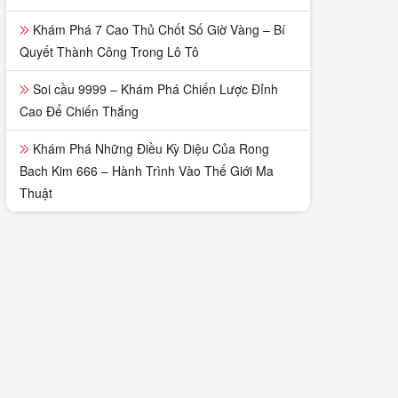
Khám Phá 7 Cao Thủ Chốt Số Giờ Vàng – Bí
Quyết Thành Công Trong Lô Tô
Soi cầu 9999 – Khám Phá Chiến Lược Đỉnh
Cao Để Chiến Thắng
Khám Phá Những Điều Kỳ Diệu Của Rong
Bach Kim 666 – Hành Trình Vào Thế Giới Ma
Thuật