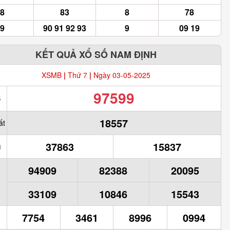
8
83
8
78
9
90 91 92 93
9
09 19
KẾT QUẢ XỔ SỐ NAM ĐỊNH
XSMB
|
Thứ 7
|
Ngày 03-05-2025
97599
B
18557
ất
37863
15837
ì
94909
82388
20095
33109
10846
15543
7754
3461
8996
0994