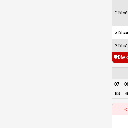
Giải n
Giải sá
Giải bả
Đầy 
07
0
63
Đ