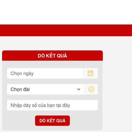
DÒ KẾT QUẢ
DÒ KẾT QUẢ