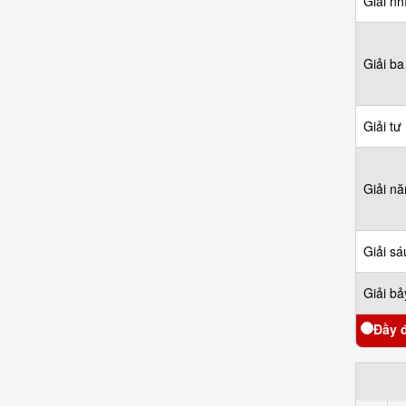
Giải nh
Giải ba
Giải tư
Giải n
Giải sá
Giải bả
Đầy 