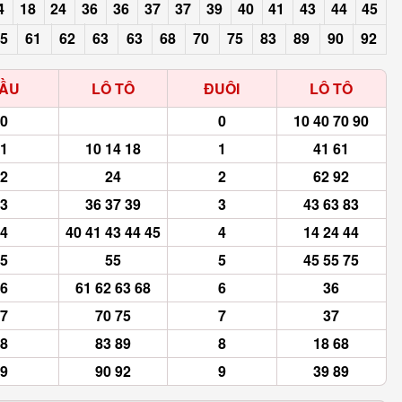
4
18
24
36
36
37
37
39
40
41
43
44
45
55
61
62
63
63
68
70
75
83
89
90
92
ẦU
LÔ TÔ
ĐUÔI
LÔ TÔ
0
0
10 40 70 90
1
10 14 18
1
41 61
2
24
2
62 92
3
36 37 39
3
43 63 83
4
40 41 43 44 45
4
14 24 44
5
55
5
45 55 75
6
61 62 63 68
6
36
7
70 75
7
37
8
83 89
8
18 68
9
90 92
9
39 89