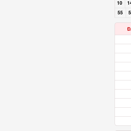
10
1
55
Đ