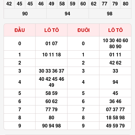
42
45
45
46
49
58
59
60
62
77
79
80
90
94
98
ĐẦU
LÔ TÔ
ĐUÔI
LÔ TÔ
10 30 40 60
0
01 07
0
80 90
1
10 11 18
1
01 11
2
2
42 62
3
30 33 36 37
3
33
40 42 45 46
4
4
94
49
5
58 59
5
45
6
60 62
6
36 46
7
77 79
7
07 37 77
8
80
8
18 58 98
9
90 94 98
9
49 59 79