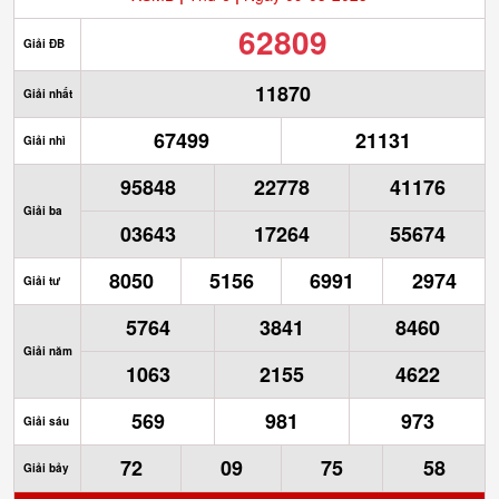
62809
Giải ĐB
11870
Giải nhất
67499
21131
Giải nhì
95848
22778
41176
Giải ba
03643
17264
55674
8050
5156
6991
2974
Giải tư
5764
3841
8460
Giải năm
1063
2155
4622
569
981
973
Giải sáu
72
09
75
58
Giải bảy