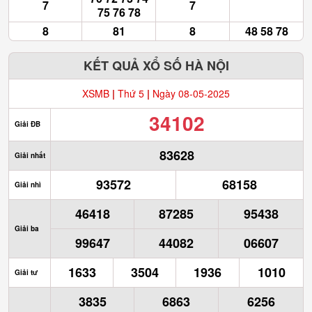
7
7
75 76 78
8
81
8
48 58 78
KẾT QUẢ XỔ SỐ HÀ NỘI
XSMB
|
Thứ 5
|
Ngày 08-05-2025
34102
Giải ĐB
83628
Giải nhất
93572
68158
Giải nhì
46418
87285
95438
Giải ba
99647
44082
06607
1633
3504
1936
1010
Giải tư
3835
6863
6256