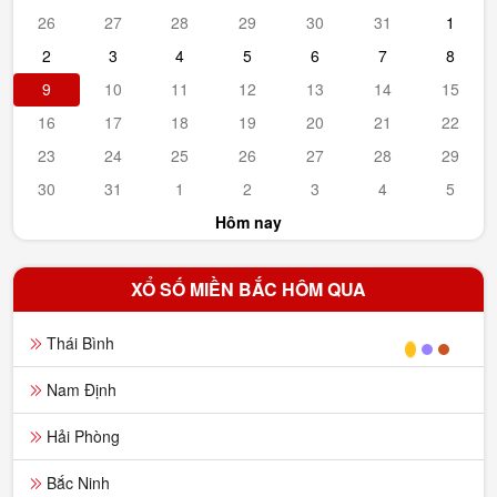
26
27
28
29
30
31
1
2
3
4
5
6
7
8
9
10
11
12
13
14
15
16
17
18
19
20
21
22
23
24
25
26
27
28
29
30
31
1
2
3
4
5
Hôm nay
XỔ SỐ MIỀN BẮC HÔM QUA
Thái Bình
Nam Định
Hải Phòng
Bắc Ninh