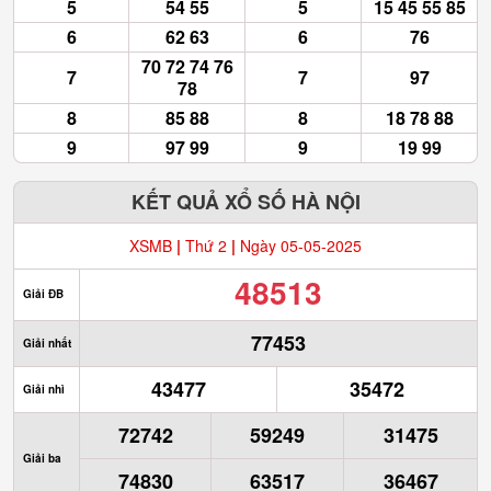
5
54 55
5
15 45 55 85
6
62 63
6
76
70 72 74 76
7
7
97
78
8
85 88
8
18 78 88
9
97 99
9
19 99
KẾT QUẢ XỔ SỐ HÀ NỘI
XSMB
|
Thứ 2
|
Ngày 05-05-2025
48513
Giải ĐB
77453
Giải nhất
43477
35472
Giải nhì
72742
59249
31475
Giải ba
74830
63517
36467