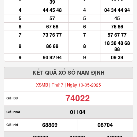
39
4
44 45 48
4
04 34 44 94
5
57
5
45
6
67 68
6
76 86
7
73 76 77
7
57 67 77
18 38 48 68
8
86 88
8
88
9
90 92 94
9
09 39
KẾT QUẢ XỔ SỐ NAM ĐỊNH
XSMB
|
Thứ 7
|
Ngày 10-05-2025
74022
Giải ĐB
01104
Giải nhất
68869
08704
Giải nhì