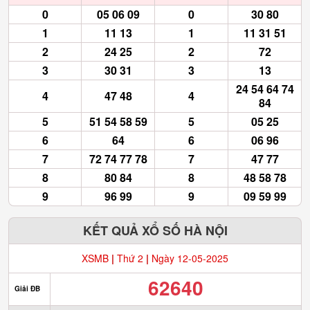
0
05 06 09
0
30 80
1
11 13
1
11 31 51
2
24 25
2
72
3
30 31
3
13
24 54 64 74
4
47 48
4
84
5
51 54 58 59
5
05 25
6
64
6
06 96
7
72 74 77 78
7
47 77
8
80 84
8
48 58 78
9
96 99
9
09 59 99
KẾT QUẢ XỔ SỐ HÀ NỘI
XSMB
|
Thứ 2
|
Ngày 12-05-2025
62640
Giải ĐB