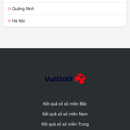
Quảng Ninh
Hà Nội
Kết quả xổ số miền Bắc
Kết quả xổ số miền Nam
Kết quả xổ số miền Trung