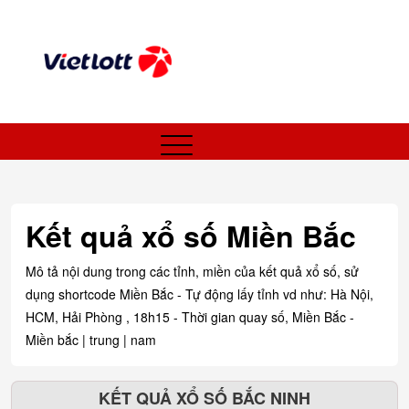
Kết quả xổ số Miền Bắc
Mô tả nội dung trong các tỉnh, miền của kết quả xổ số, sử
dụng shortcode Miền Bắc - Tự động lấy tỉnh vd như: Hà Nội,
HCM, Hải Phòng , 18h15 - Thời gian quay số, Miền Bắc -
Miền bắc | trung | nam
KẾT QUẢ XỔ SỐ BẮC NINH