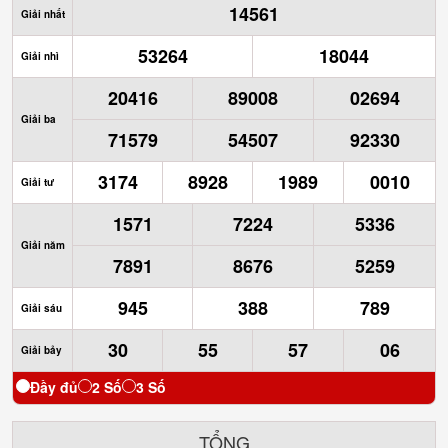
14561
Giải nhất
53264
18044
Giải nhì
20416
89008
02694
Giải ba
71579
54507
92330
3174
8928
1989
0010
Giải tư
1571
7224
5336
Giải năm
7891
8676
5259
945
388
789
Giải sáu
30
55
57
06
Giải bảy
Đầy đủ
2 Số
3 Số
TỔNG