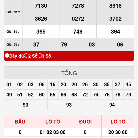
7130
7278
8916
Giải Năm
3626
0272
3702
365
749
394
Giải Sáu
37
79
03
06
Giải Bảy
Đầy đủ
2 Số
3 Số
TỔNG
01
02
03
06
16
20
20
26
30
35
37
45
49
51
52
60
65
66
68
72
74
76
78
79
93
93
94
ĐẦU
LÔ TÔ
ĐUÔI
LÔ TÔ
0
01 02 03 06
0
20 30 60