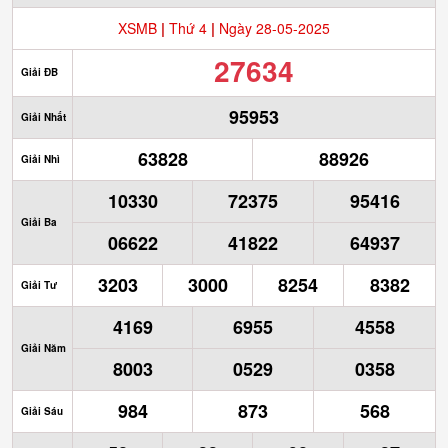
XSMB
|
Thứ 4
|
Ngày 28-05-2025
27634
Giải ĐB
95953
Giải Nhất
63828
88926
Giải Nhì
10330
72375
95416
Giải Ba
06622
41822
64937
3203
3000
8254
8382
Giải Tư
4169
6955
4558
Giải Năm
8003
0529
0358
984
873
568
Giải Sáu