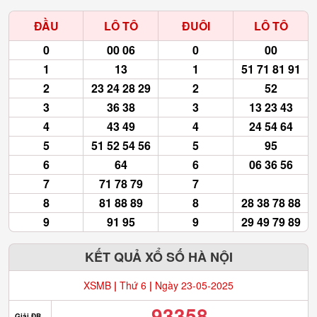
ĐẦU
LÔ TÔ
ĐUÔI
LÔ TÔ
0
00 06
0
00
1
13
1
51 71 81 91
2
23 24 28 29
2
52
3
36 38
3
13 23 43
4
43 49
4
24 54 64
5
51 52 54 56
5
95
6
64
6
06 36 56
7
71 78 79
7
8
81 88 89
8
28 38 78 88
9
91 95
9
29 49 79 89
KẾT QUẢ XỔ SỐ HÀ NỘI
XSMB
|
Thứ 6
|
Ngày 23-05-2025
93358
Giải ĐB