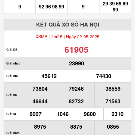
29 39 69 89
9
92 96 98 99
9
99
KẾT QUẢ XỔ SỐ HÀ NỘI
XSMB
|
Thứ 5
|
Ngày 22-05-2025
61905
Giải ĐB
23990
Giải nhất
45612
74430
Giải nhì
73804
79246
38559
Giải ba
49844
82732
71563
8097
1046
9600
2310
Giải tư
8975
8875
0855
Giải năm