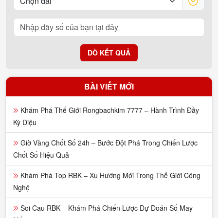
DÒ KẾT QUẢ
BÀI VIẾT MỚI
Khám Phá Thế Giới Rongbachkim 7777 – Hành Trình Đầy
Kỳ Diệu
Giờ Vàng Chốt Số 24h – Bước Đột Phá Trong Chiến Lược
Chốt Số Hiệu Quả
Khám Phá Top RBK – Xu Hướng Mới Trong Thế Giới Công
Nghệ
Soi Cau RBK – Khám Phá Chiến Lược Dự Đoán Số May