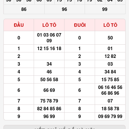
86
96
99
ĐẦU
LÔ TÔ
ĐUÔI
LÔ TÔ
01 03 06 07
0
0
50
09
1
12 15 16 18
1
01
2
2
12 82
3
34
3
03
4
46
4
34 84
5
50 56 58
5
15 75 85
06 16 46 56
6
66 69
6
66 86 96
7
75 78 79
7
07
8
82 84 85 86
8
18 58 78
9
96 99
9
09 69 79 99