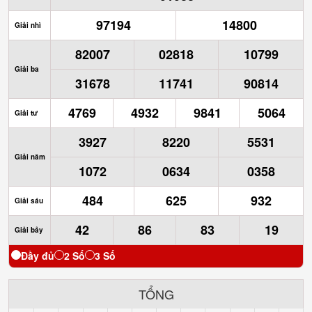
97194
14800
Giải nhì
82007
02818
10799
Giải ba
31678
11741
90814
4769
4932
9841
5064
Giải tư
3927
8220
5531
Giải năm
1072
0634
0358
484
625
932
Giải sáu
42
86
83
19
Giải bảy
Đầy đủ
2 Số
3 Số
TỔNG