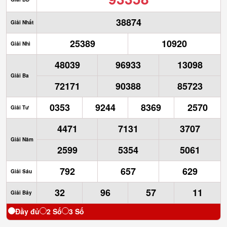
38874
Giải Nhất
25389
10920
Giải Nhì
48039
96933
13098
Giải Ba
72171
90388
85723
0353
9244
8369
2570
Giải Tư
4471
7131
3707
Giải Năm
2599
5354
5061
792
657
629
Giải Sáu
32
96
57
11
Giải Bảy
Đầy đủ
2 Số
3 Số