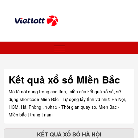
Kết quả xổ số Miền Bắc
Mô tả nội dung trong các tỉnh, miền của kết quả xổ số, sử
dụng shortcode Miền Bắc - Tự động lấy tỉnh vd như: Hà Nội,
HCM, Hải Phòng , 18h15 - Thời gian quay số, Miền Bắc -
Miền bắc | trung | nam
KẾT QUẢ XỔ SỐ HÀ NỘI