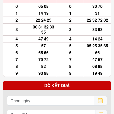
0
05 08
0
30 70
1
14 19
1
31
2
22 24 25
2
22 32 72 82
30 31 32 33
3
3
33 93
35
4
47 49
4
14 24
5
57
5
05 25 35 65
6
65 66
6
66
7
70 72
7
47 57
8
82
8
08 98
9
93 98
9
19 49
DÒ KẾT QUẢ