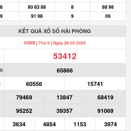
8
80 83 88
8
88 98
9
91 98
9
09
KẾT QUẢ XỔ SỐ HẢI PHÒNG
XSMB
|
Thứ 6
|
Ngày 28-03-2025
53412
B
65866
ất
60556
15741
ì
79469
13847
68419
95252
39357
91069
3634
4854
1153
3974