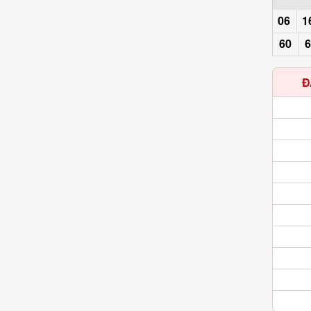
06
1
60
Đ