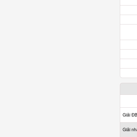
Giải Đ
Giải nh