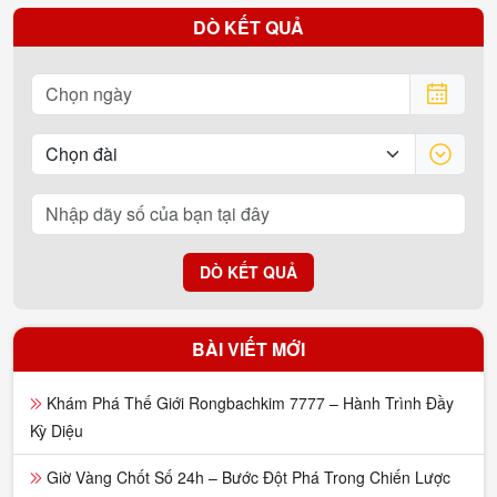
DÒ KẾT QUẢ
DÒ KẾT QUẢ
BÀI VIẾT MỚI
Khám Phá Thế Giới Rongbachkim 7777 – Hành Trình Đầy
Kỳ Diệu
Giờ Vàng Chốt Số 24h – Bước Đột Phá Trong Chiến Lược