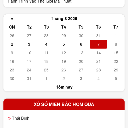
Hành Trình Vào Thế Giới Ma Thuật
«
Tháng 8 2026
CN
T2
T3
T4
T5
T6
T7
26
27
28
29
30
31
1
2
3
4
5
6
7
8
9
10
11
12
13
14
15
16
17
18
19
20
21
22
23
24
25
26
27
28
29
30
31
1
2
3
4
5
Hôm nay
XỔ SỐ MIỀN BẮC HÔM QUA
Thái Bình