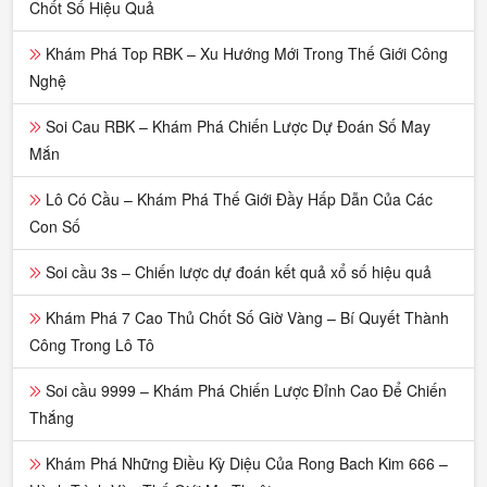
Chốt Số Hiệu Quả
Khám Phá Top RBK – Xu Hướng Mới Trong Thế Giới Công
Nghệ
Soi Cau RBK – Khám Phá Chiến Lược Dự Đoán Số May
Mắn
Lô Có Cầu – Khám Phá Thế Giới Đầy Hấp Dẫn Của Các
Con Số
Soi cầu 3s – Chiến lược dự đoán kết quả xổ số hiệu quả
Khám Phá 7 Cao Thủ Chốt Số Giờ Vàng – Bí Quyết Thành
Công Trong Lô Tô
Soi cầu 9999 – Khám Phá Chiến Lược Đỉnh Cao Để Chiến
Thắng
Khám Phá Những Điều Kỳ Diệu Của Rong Bach Kim 666 –