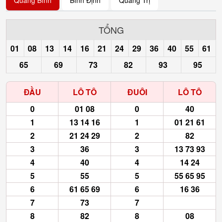
Quảng Bình
Bình Định
Quảng Trị
TỔNG
01
08
13
14
16
21
24
29
36
40
55
61
65
69
73
82
93
95
ĐẦU
LÔ TÔ
ĐUÔI
LÔ TÔ
0
01 08
0
40
1
13 14 16
1
01 21 61
2
21 24 29
2
82
3
36
3
13 73 93
4
40
4
14 24
5
55
5
55 65 95
6
61 65 69
6
16 36
7
73
7
8
82
8
08