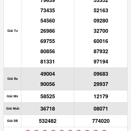
79639
53352
73435
52163
54560
09280
26986
32700
Giải Tư
69755
60016
80856
87932
81331
97194
49004
09683
Giải Ba
90056
29937
58525
12179
Giải Nhì
36718
08071
Giải Nhất
532482
774020
Giải ĐB