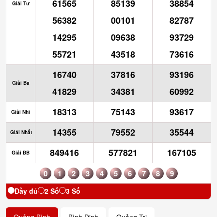
61565
85139
38854
Giải Tư
56382
00101
82787
14295
09638
93729
55721
43518
73616
16740
37816
93196
Giải Ba
41829
34381
60992
18313
75143
93617
Giải Nhì
14355
79552
35544
Giải Nhất
849416
577821
167105
Giải ĐB
0
1
2
3
4
5
6
7
8
9
Đầy đủ
2 Số
3 Số