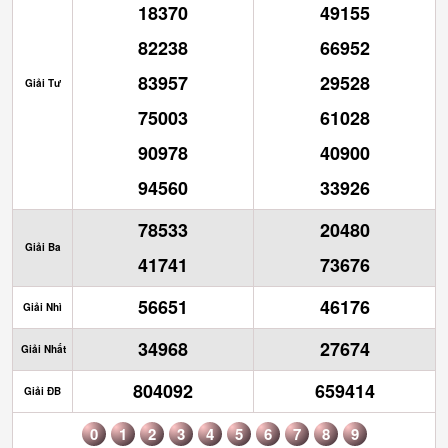
18370
49155
82238
66952
83957
29528
Giải Tư
75003
61028
90978
40900
94560
33926
78533
20480
Giải Ba
41741
73676
56651
46176
Giải Nhì
34968
27674
Giải Nhất
804092
659414
Giải ĐB
0
1
2
3
4
5
6
7
8
9