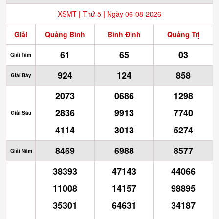
XSMT
|
Thứ 5
|
Ngày 06-08-2026
Giải
Quảng Bình
Bình Định
Quảng Trị
61
65
03
Giải Tám
924
124
858
Giải Bảy
2073
0686
1298
2836
9913
7740
Giải Sáu
4114
3013
5274
8469
6988
8577
Giải Năm
38393
47143
44066
11008
14157
98895
35301
64631
34187