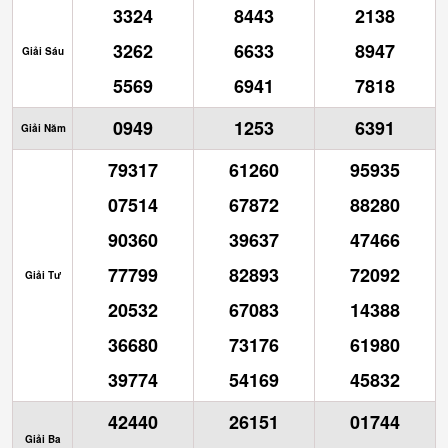
3324
8443
2138
3262
6633
8947
Giải Sáu
5569
6941
7818
0949
1253
6391
Giải Năm
79317
61260
95935
07514
67872
88280
90360
39637
47466
77799
82893
72092
Giải Tư
20532
67083
14388
36680
73176
61980
39774
54169
45832
42440
26151
01744
Giải Ba