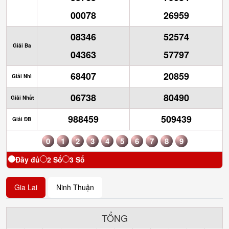
00078
26959
08346
52574
Giải Ba
04363
57797
68407
20859
Giải Nhì
06738
80490
Giải Nhất
988459
509439
Giải ĐB
0
1
2
3
4
5
6
7
8
9
Đầy đủ
2 Số
3 Số
Gia Lai
Ninh Thuận
TỔNG