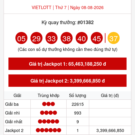
|
|
VIETLOTT
Thứ 7
Ngày 08-08-2026
Kỳ quay thưởng:
#01382
05
29
33
38
40
45
37
(Các con số dự thưởng không cần theo đúng thứ tự)
Giá trị Jackpot 1: 65,463,188,250 đ
Giá trị Jackpot 2: 3,399,666,850 đ
Giải
Trùng khớp
Số lượng
Giá trị (đ)
Giải ba
22615
Giải nhì
993
Giải nhất
9
Jackpot 2
1
3,399,666,850