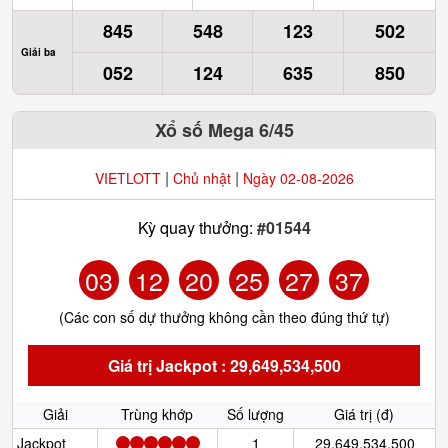
845
548
123
502
Giải ba
052
124
635
850
Xổ số Mega 6/45
|
|
VIETLOTT
Chủ nhật
Ngày 02-08-2026
Kỳ quay thưởng:
#01544
03
12
20
25
27
37
(Các con số dự thưởng không cần theo đúng thứ tự)
Giá trị Jackpot : 29,649,534,500
Giải
Trùng khớp
Số lượng
Giá trị (đ)
Jackpot
1
29,649,534,500