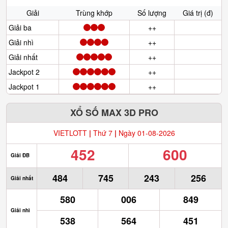
Giải
Trùng khớp
Số lượng
Giá trị (đ)
Giải ba
++
Giải nhì
++
Giải nhất
++
Jackpot 2
++
Jackpot 1
++
XỔ SỐ MAX 3D PRO
VIETLOTT
|
Thứ 7
|
Ngày 01-08-2026
452
600
Giải ĐB
484
745
243
256
Giải nhất
580
006
849
Giải nhì
538
564
451