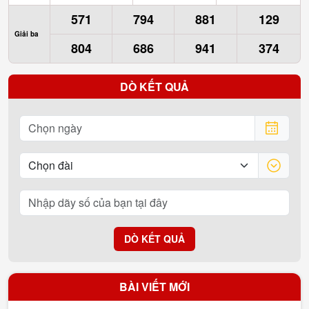
571
794
881
129
Giải ba
804
686
941
374
DÒ KẾT QUẢ
DÒ KẾT QUẢ
BÀI VIẾT MỚI