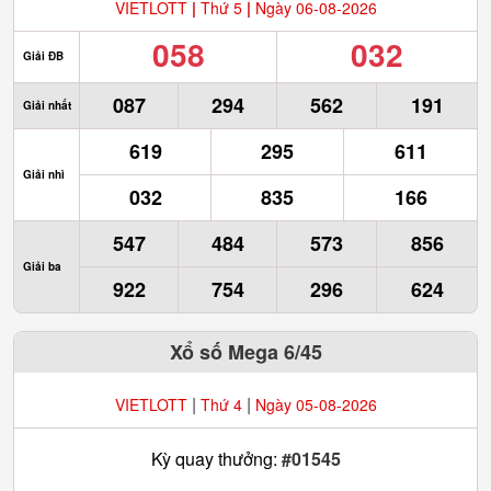
VIETLOTT
|
Thứ 5
|
Ngày 06-08-2026
058
032
Giải ĐB
087
294
562
191
Giải nhất
619
295
611
Giải nhì
032
835
166
547
484
573
856
Giải ba
922
754
296
624
Xổ số Mega 6/45
|
|
VIETLOTT
Thứ 4
Ngày 05-08-2026
Kỳ quay thưởng:
#01545