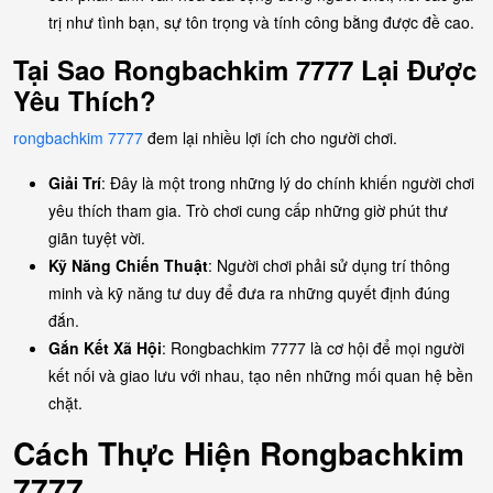
trị như tình bạn, sự tôn trọng và tính công bằng được đề cao.
Tại Sao Rongbachkim 7777 Lại Được
Yêu Thích?
rongbachkim 7777
đem lại nhiều lợi ích cho người chơi.
Giải Trí
: Đây là một trong những lý do chính khiến người chơi
yêu thích tham gia. Trò chơi cung cấp những giờ phút thư
giãn tuyệt vời.
Kỹ Năng Chiến Thuật
: Người chơi phải sử dụng trí thông
minh và kỹ năng tư duy để đưa ra những quyết định đúng
đắn.
Gắn Kết Xã Hội
: Rongbachkim 7777 là cơ hội để mọi người
kết nối và giao lưu với nhau, tạo nên những mối quan hệ bền
chặt.
Cách Thực Hiện Rongbachkim
7777