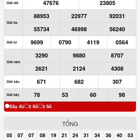
47676
23805
Giải nhì
88953
22977
92031
Giải ba
55734
46998
56240
9699
0790
4119
0564
Giải tư
3290
9880
8707
Giải năm
2621
2124
4308
671
682
307
Giải sáu
78
53
60
98
Giải bảy
Đầy đủ
2 Số
3 Số
TỔNG
05
07
07
08
19
21
24
31
34
36
40
53