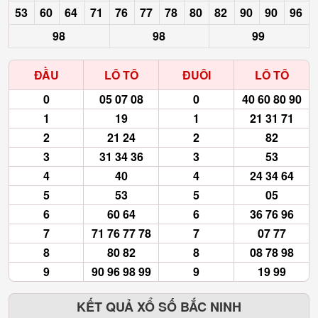
53
60
64
71
76
77
78
80
82
90
90
96
98
98
99
ĐẦU
LÔ TÔ
ĐUÔI
LÔ TÔ
0
05 07 08
0
40 60 80 90
1
19
1
21 31 71
2
21 24
2
82
3
31 34 36
3
53
4
40
4
24 34 64
5
53
5
05
6
60 64
6
36 76 96
7
71 76 77 78
7
07 77
8
80 82
8
08 78 98
9
90 96 98 99
9
19 99
KẾT QUẢ XỔ SỐ BẮC NINH