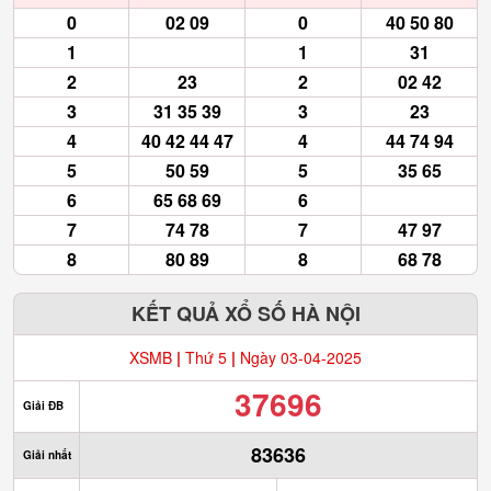
0
02 09
0
40 50 80
1
1
31
2
23
2
02 42
3
31 35 39
3
23
4
40 42 44 47
4
44 74 94
5
50 59
5
35 65
6
65 68 69
6
7
74 78
7
47 97
8
80 89
8
68 78
KẾT QUẢ XỔ SỐ HÀ NỘI
XSMB
|
Thứ 5
|
Ngày 03-04-2025
37696
Giải ĐB
83636
Giải nhất