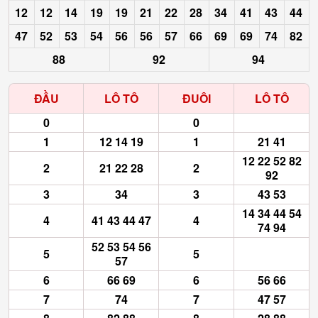
12
12
14
19
19
21
22
28
34
41
43
44
47
52
53
54
56
56
57
66
69
69
74
82
88
92
94
ĐẦU
LÔ TÔ
ĐUÔI
LÔ TÔ
0
0
1
12 14 19
1
21 41
12 22 52 82
2
21 22 28
2
92
3
34
3
43 53
14 34 44 54
4
41 43 44 47
4
74 94
52 53 54 56
5
5
57
6
66 69
6
56 66
7
74
7
47 57