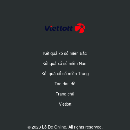
Kết quả xổ số miền Bắc
Kết quả xổ số miền Nam
Kết quả xổ số miền Trung
Tạo dàn đề
Trang chủ
Vietlott
© 2023
Lô Đề Online
. All rights reserved.