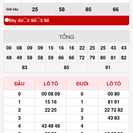
25
58
85
66
Giải bảy
Đầy đủ
2 Số
3 Số
TỔNG
00
08
09
09
15
16
16
22
25
25
43
43
48
49
58
58
59
66
66
72
79
80
81
82
83
85
91
ĐẦU
LÔ TÔ
ĐUÔI
LÔ TÔ
0
00 08 09
0
00 80
1
15 16
1
81 91
2
22 25
2
22 72 82
3
3
43 83
4
43 48 49
4