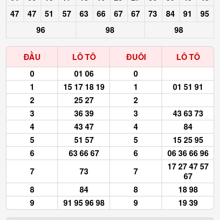
47
47
51
57
63
66
67
67
73
84
91
95
96
98
98
ĐẦU
LÔ TÔ
ĐUÔI
LÔ TÔ
0
01 06
0
1
15 17 18 19
1
01 51 91
2
25 27
2
3
36 39
3
43 63 73
4
43 47
4
84
5
51 57
5
15 25 95
6
63 66 67
6
06 36 66 96
17 27 47 57
7
73
7
67
8
84
8
18 98
9
91 95 96 98
9
19 39