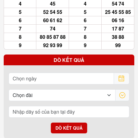
4
45
4
54 74
5
52 54 55
5
25 45 55 85
6
60 61 62
6
06 16
7
74
7
17 87
8
80 85 87 88
8
38 88
9
92 93 99
9
99
DÒ KẾT QUẢ
DÒ KẾT QUẢ