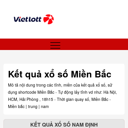
Kết quả xổ số Miền Bắc
Mô tả nội dung trong các tỉnh, miền của kết quả xổ số, sử
dụng shortcode Miền Bắc - Tự động lấy tỉnh vd như: Hà Nội,
HCM, Hải Phòng , 18h15 - Thời gian quay số, Miền Bắc -
Miền bắc | trung | nam
KẾT QUẢ XỔ SỐ NAM ĐỊNH