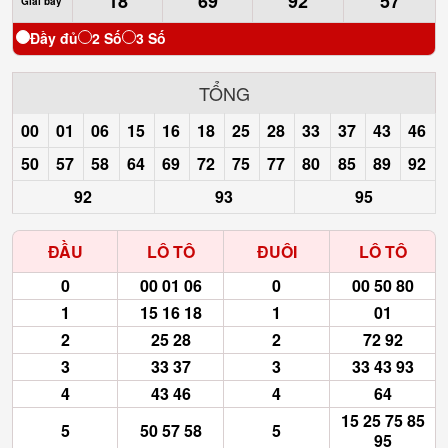
18
69
92
57
Giải bảy
Đầy đủ
2 Số
3 Số
TỔNG
00
01
06
15
16
18
25
28
33
37
43
46
50
57
58
64
69
72
75
77
80
85
89
92
92
93
95
ĐẦU
LÔ TÔ
ĐUÔI
LÔ TÔ
0
00 01 06
0
00 50 80
1
15 16 18
1
01
2
25 28
2
72 92
3
33 37
3
33 43 93
4
43 46
4
64
15 25 75 85
5
50 57 58
5
95