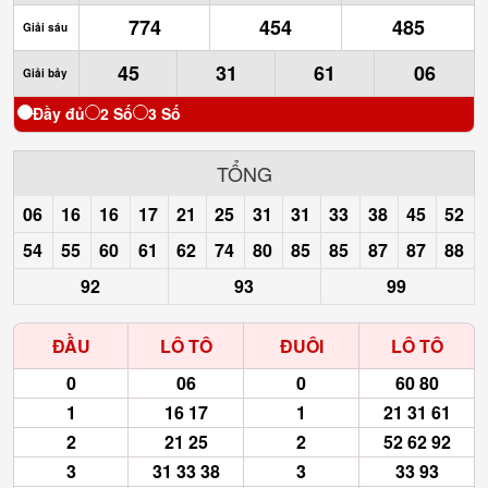
774
454
485
Giải sáu
45
31
61
06
Giải bảy
Đầy đủ
2 Số
3 Số
TỔNG
06
16
16
17
21
25
31
31
33
38
45
52
54
55
60
61
62
74
80
85
85
87
87
88
92
93
99
ĐẦU
LÔ TÔ
ĐUÔI
LÔ TÔ
0
06
0
60 80
1
16 17
1
21 31 61
2
21 25
2
52 62 92
3
31 33 38
3
33 93