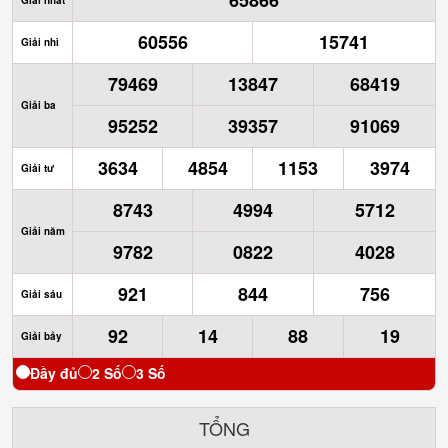
65866
Giải nhất
60556
15741
Giải nhì
79469
13847
68419
Giải ba
95252
39357
91069
3634
4854
1153
3974
Giải tư
8743
4994
5712
Giải năm
9782
0822
4028
921
844
756
Giải sáu
92
14
88
19
Giải bảy
Đầy đủ
2 Số
3 Số
TỔNG