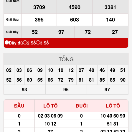
Giải Năm
3709
4590
3381
395
603
140
Giải Sáu
52
97
72
27
Giải Bảy
Đầy đủ
2 Số
3 Số
TỔNG
02
03
06
09
10
10
12
27
40
46
49
51
52
56
60
65
66
72
79
81
81
85
85
90
93
95
97
ĐẦU
LÔ TÔ
ĐUÔI
LÔ TÔ
0
02 03 06 09
0
10 40 60 90
1
10 12
1
51 81
2
27
2
02 12 52 72