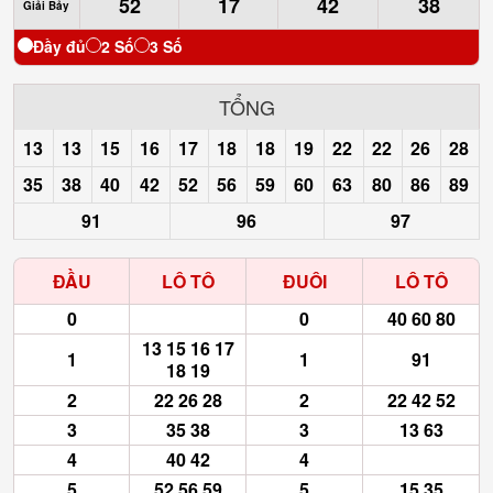
52
17
42
38
Giải Bảy
Đầy đủ
2 Số
3 Số
TỔNG
13
13
15
16
17
18
18
19
22
22
26
28
35
38
40
42
52
56
59
60
63
80
86
89
91
96
97
ĐẦU
LÔ TÔ
ĐUÔI
LÔ TÔ
0
0
40 60 80
13 15 16 17
1
1
91
18 19
2
22 26 28
2
22 42 52
3
35 38
3
13 63
4
40 42
4
5
52 56 59
5
15 35