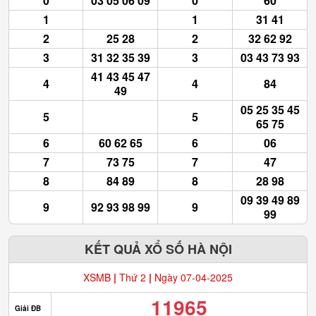
0
03 05 06 09
0
60
1
1
31 41
2
25 28
2
32 62 92
3
31 32 35 39
3
03 43 73 93
41 43 45 47
4
4
84
49
05 25 35 45
5
5
65 75
6
60 62 65
6
06
7
73 75
7
47
8
84 89
8
28 98
09 39 49 89
9
92 93 98 99
9
99
KẾT QUẢ XỔ SỐ HÀ NỘI
XSMB
|
Thứ 2
|
Ngày 07-04-2025
11965
Giải ĐB