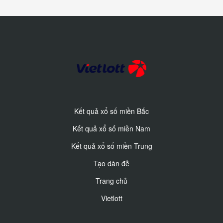
Kết quả xổ số miền Bắc
Kết quả xổ số miền Nam
Kết quả xổ số miền Trung
Tạo dàn đề
Trang chủ
Vietlott