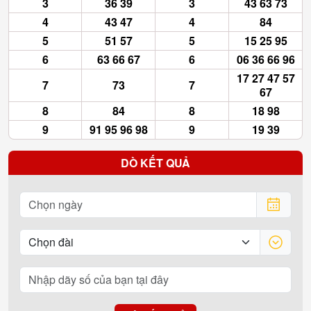
3
36 39
3
43 63 73
4
43 47
4
84
5
51 57
5
15 25 95
6
63 66 67
6
06 36 66 96
17 27 47 57
7
73
7
67
8
84
8
18 98
9
91 95 96 98
9
19 39
DÒ KẾT QUẢ