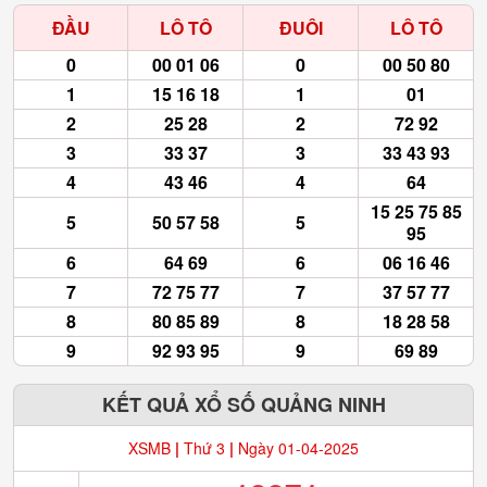
ĐẦU
LÔ TÔ
ĐUÔI
LÔ TÔ
0
00 01 06
0
00 50 80
1
15 16 18
1
01
2
25 28
2
72 92
3
33 37
3
33 43 93
4
43 46
4
64
15 25 75 85
5
50 57 58
5
95
6
64 69
6
06 16 46
7
72 75 77
7
37 57 77
8
80 85 89
8
18 28 58
9
92 93 95
9
69 89
KẾT QUẢ XỔ SỐ QUẢNG NINH
XSMB
|
Thứ 3
|
Ngày 01-04-2025