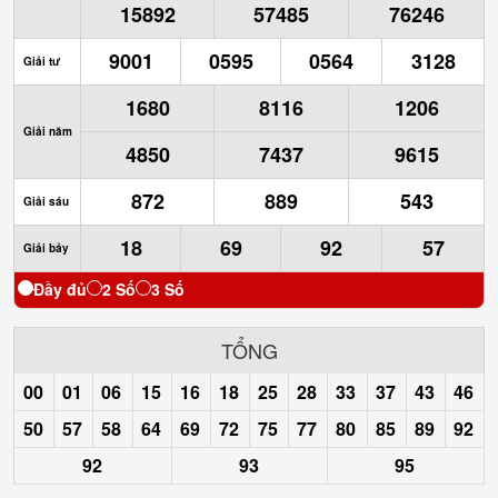
15892
57485
76246
9001
0595
0564
3128
Giải tư
1680
8116
1206
Giải năm
4850
7437
9615
872
889
543
Giải sáu
18
69
92
57
Giải bảy
Đầy đủ
2 Số
3 Số
TỔNG
00
01
06
15
16
18
25
28
33
37
43
46
50
57
58
64
69
72
75
77
80
85
89
92
92
93
95