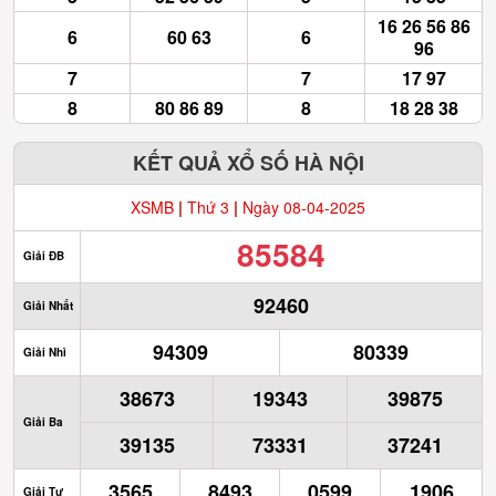
16 26 56 86
6
60 63
6
96
7
7
17 97
8
80 86 89
8
18 28 38
KẾT QUẢ XỔ SỐ HÀ NỘI
XSMB
|
Thứ 3
|
Ngày 08-04-2025
85584
Giải ĐB
92460
Giải Nhất
94309
80339
Giải Nhì
38673
19343
39875
Giải Ba
39135
73331
37241
3565
8493
0599
1906
Giải Tư