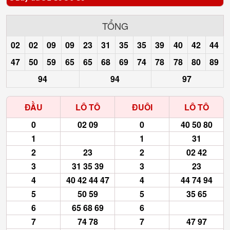
TỔNG
02
02
09
09
23
31
35
35
39
40
42
44
47
50
59
65
65
68
69
74
78
78
80
89
94
94
97
ĐẦU
LÔ TÔ
ĐUÔI
LÔ TÔ
0
02 09
0
40 50 80
1
1
31
2
23
2
02 42
3
31 35 39
3
23
4
40 42 44 47
4
44 74 94
5
50 59
5
35 65
6
65 68 69
6
7
74 78
7
47 97