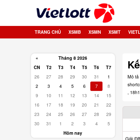
TRANG CHỦ
XSMB
XSMN
XSMT
VIET
«
Tháng 8 2026
Kế
CN
T2
T3
T4
T5
T6
T7
26
27
28
29
30
31
1
Mô tả 
shortc
2
3
4
5
6
7
8
, 18h1
9
10
11
12
13
14
15
16
17
18
19
20
21
22
23
24
25
26
27
28
29
30
31
1
2
3
4
5
Hôm nay
Giải Đ