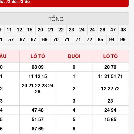
đủ
2 Số
3 Số
TỔNG
9
11
12
15
20
21
22
23
24
24
28
47
48
51
57
67
67
69
70
71
71
72
85
94
99
ẦU
LÔ TÔ
ĐUÔI
LÔ TÔ
0
08 09
0
20 70
1
11 12 15
1
11 21 51 71
20 21 22 23 24
2
2
12 22 72
28
3
3
23
4
47 48
4
24 94
5
51 57
5
15 85
6
67 69
6