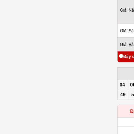
Giải N
Giải Sá
Giải Bả
Đầy 
04
0
49
Đ