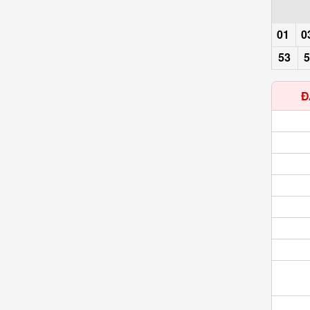
01
0
53
Đ