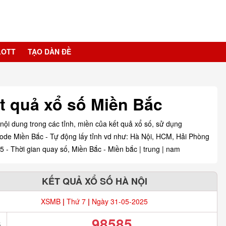
LOTT
TẠO DÀN ĐỀ
t quả xổ số Miền Bắc
nội dung trong các tỉnh, miền của kết quả xổ số, sử dụng
ode Miền Bắc - Tự động lấy tỉnh vd như: Hà Nội, HCM, Hải Phòng
5 - Thời gian quay số, Miền Bắc - Miền bắc | trung | nam
KẾT QUẢ XỔ SỐ HÀ NỘI
XSMB
|
Thứ 7
|
Ngày 31-05-2025
98585
B