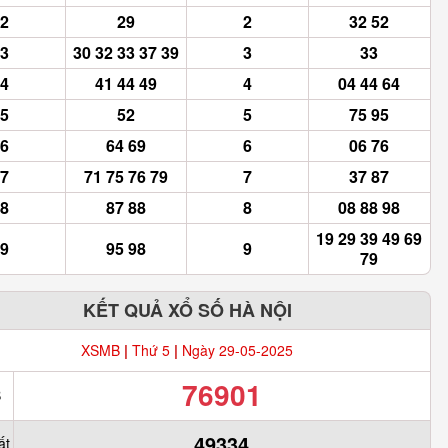
2
29
2
32 52
3
30 32 33 37 39
3
33
4
41 44 49
4
04 44 64
5
52
5
75 95
6
64 69
6
06 76
7
71 75 76 79
7
37 87
8
87 88
8
08 88 98
19 29 39 49 69
9
95 98
9
79
KẾT QUẢ XỔ SỐ HÀ NỘI
XSMB
|
Thứ 5
|
Ngày 29-05-2025
76901
B
49334
ất