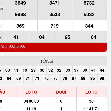
3649
8471
8732
ăm
9988
3533
5032
369
719
344
u
41
04
95
64
y
đủ
2 Số
3 Số
TỔNG
6
08
11
19
29
30
32
32
33
37
39
41
44
52
64
69
71
71
75
76
79
87
88
95
98
ẦU
LÔ TÔ
ĐUÔI
LÔ TÔ
0
04 06 08
0
30
1
11 19
1
11 41 71