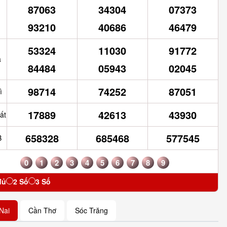
87063
34304
07373
93210
40686
46479
53324
11030
91772
a
84484
05943
02045
98714
74252
87051
ì
17889
42613
43930
ất
658328
685468
577545
B
0
1
2
3
4
5
6
7
8
9
đủ
2 Số
3 Số
Nai
Cần Thơ
Sóc Trăng