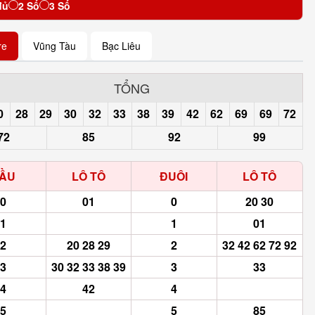
đủ
2 Số
3 Số
re
Vũng Tàu
Bạc Liêu
TỔNG
0
28
29
30
32
33
38
39
42
62
69
69
72
72
85
92
99
ẦU
LÔ TÔ
ĐUÔI
LÔ TÔ
0
01
0
20 30
1
1
01
2
20 28 29
2
32 42 62 72 92
3
30 32 33 38 39
3
33
4
42
4
5
5
85