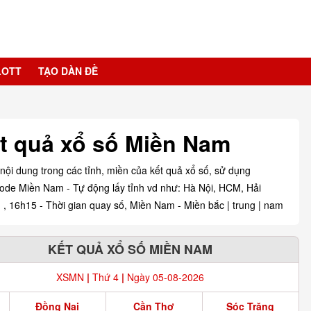
LOTT
TẠO DÀN ĐỀ
t quả xổ số Miền Nam
nội dung trong các tỉnh, miền của kết quả xổ số, sử dụng
ode Miền Nam - Tự động lấy tỉnh vd như: Hà Nội, HCM, Hải
, 16h15 - Thời gian quay số, Miền Nam - Miền bắc | trung | nam
KẾT QUẢ XỔ SỐ MIỀN NAM
XSMN
|
Thứ 4
|
Ngày 05-08-2026
Đồng Nai
Cần Thơ
Sóc Trăng