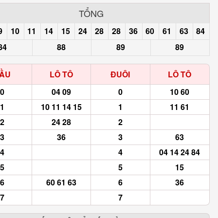
TỔNG
9
10
11
14
15
24
28
28
36
60
61
63
84
84
88
89
89
ẦU
LÔ TÔ
ĐUÔI
LÔ TÔ
0
04 09
0
10 60
1
10 11 14 15
1
11 61
2
24 28
2
3
36
3
63
4
4
04 14 24 84
5
5
15
6
60 61 63
6
36
7
7