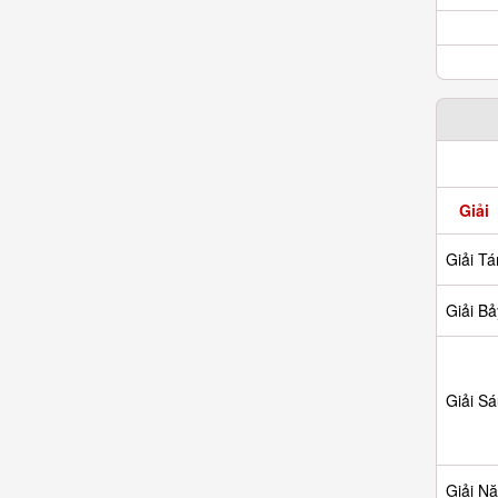
Giải
Giải T
Giải Bả
Giải Sá
Giải N