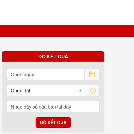
DÒ KẾT QUẢ
DÒ KẾT QUẢ