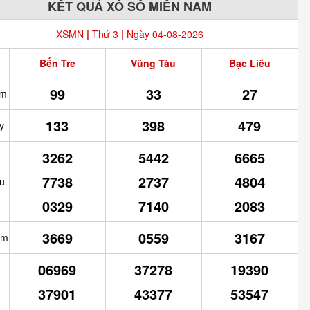
KẾT QUẢ XỔ SỐ MIỀN NAM
XSMN
|
Thứ 3
|
Ngày 04-08-2026
Bến Tre
Vũng Tàu
Bạc Liêu
99
33
27
ám
133
398
479
y
3262
5442
6665
7738
2737
4804
u
0329
7140
2083
3669
0559
3167
ăm
06969
37278
19390
37901
43377
53547