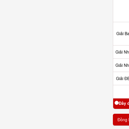
Giải B
Giải Nh
Giải Nh
Giải Đ
Đầy 
Đồng 