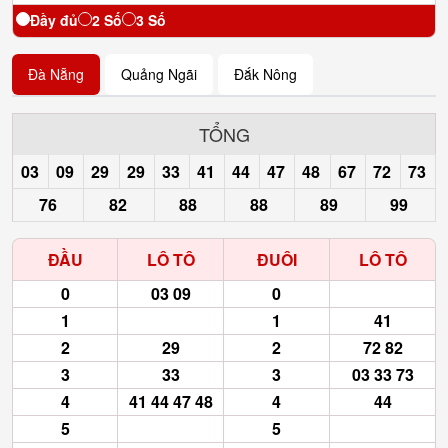
Đầy đủ
2 Số
3 Số
Đà Nẵng
Quảng Ngãi
Đắk Nông
TỔNG
03
09
29
29
33
41
44
47
48
67
72
73
76
82
88
88
89
99
ĐẦU
LÔ TÔ
ĐUÔI
LÔ TÔ
0
03 09
0
1
1
41
2
29
2
72 82
3
33
3
03 33 73
4
41 44 47 48
4
44
5
5