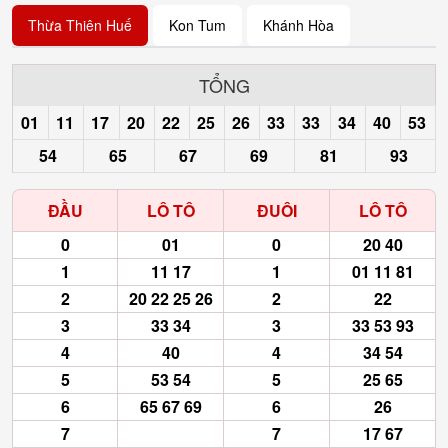
Thừa Thiên Huế
Kon Tum
Khánh Hòa
TỔNG
01
11
17
20
22
25
26
33
33
34
40
53
54
65
67
69
81
93
ĐẦU
LÔ TÔ
ĐUÔI
LÔ TÔ
0
01
0
20 40
1
11 17
1
01 11 81
2
20 22 25 26
2
22
3
33 34
3
33 53 93
4
40
4
34 54
5
53 54
5
25 65
6
65 67 69
6
26
7
7
17 67