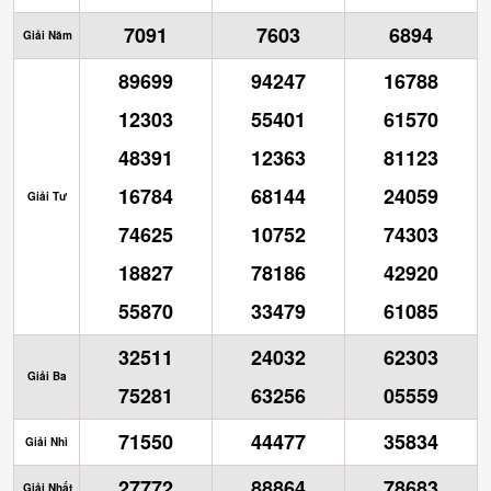
7091
7603
6894
Giải Năm
89699
94247
16788
12303
55401
61570
48391
12363
81123
16784
68144
24059
Giải Tư
74625
10752
74303
18827
78186
42920
55870
33479
61085
32511
24032
62303
Giải Ba
75281
63256
05559
71550
44477
35834
Giải Nhì
27772
88864
78683
Giải Nhất