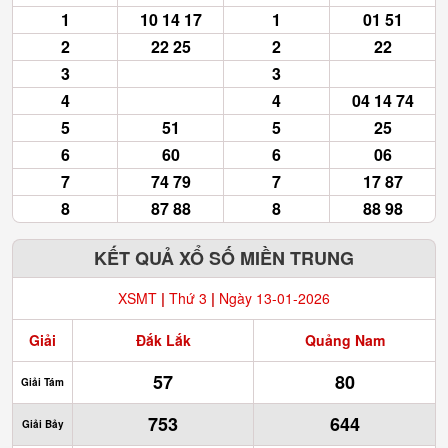
1
10 14 17
1
01 51
2
22 25
2
22
3
3
4
4
04 14 74
5
51
5
25
6
60
6
06
7
74 79
7
17 87
8
87 88
8
88 98
KẾT QUẢ XỔ SỐ MIỀN TRUNG
XSMT
|
Thứ 3
|
Ngày 13-01-2026
Giải
Đắk Lắk
Quảng Nam
57
80
Giải Tám
753
644
Giải Bảy