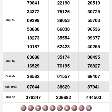
79841
22190
20519
34372
75126
30725
09399
39053
55703
Giải Tư
58888
66038
96536
18273
35554
99377
10167
62423
40255
63688
35174
08495
Giải Ba
16529
76195
78827
36582
01557
66407
Giải Nhì
07644
38629
87941
Giải Nhất
378347
236692
444503
Giải ĐB
0
1
2
3
4
5
6
7
8
9