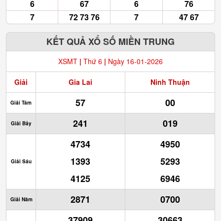
6
67
6
76
7
72 73 76
7
47 67
KẾT QUẢ XỔ SỐ MIỀN TRUNG
XSMT
|
Thứ 6
|
Ngày 16-01-2026
Giải
Gia Lai
Ninh Thuận
57
00
Giải Tám
241
019
Giải Bảy
4734
4950
1393
5293
Giải Sáu
4125
6946
2871
0700
Giải Năm
37909
30663