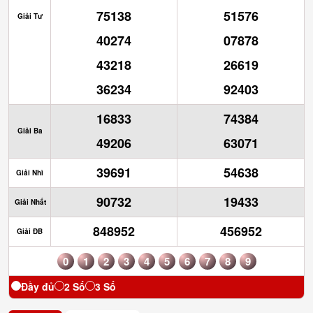
75138
51576
Giải Tư
40274
07878
43218
26619
36234
92403
16833
74384
Giải Ba
49206
63071
39691
54638
Giải Nhì
90732
19433
Giải Nhất
848952
456952
Giải ĐB
0
1
2
3
4
5
6
7
8
9
Đầy đủ
2 Số
3 Số