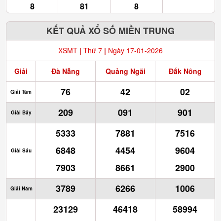
8
81
8
KẾT QUẢ XỔ SỐ MIỀN TRUNG
XSMT
|
Thứ 7
|
Ngày 17-01-2026
Giải
Đà Nẵng
Quảng Ngãi
Đắk Nông
76
42
02
Giải Tám
209
091
901
Giải Bảy
5333
7881
7516
6848
4454
9604
Giải Sáu
7903
8661
2900
3789
6266
1006
Giải Năm
23129
46418
58994