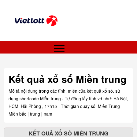
Kết quả xổ số Miền trung
Mô tả nội dung trong các tỉnh, miền của kết quả xổ số, sử
dụng shortcode Miền trung - Tự động lấy tỉnh vd như: Hà Nội,
HCM, Hải Phòng , 17h15 - Thời gian quay số, Miền Trung -
Miền bắc | trung | nam
KẾT QUẢ XỔ SỐ MIỀN TRUNG