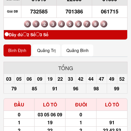
732585
701386
061715
Giải ĐB
0
1
2
3
4
5
6
7
8
9
Đầy đủ
2 Số
3 Số
Bình Định
Quảng Trị
Quảng Bình
TỔNG
03
05
06
09
19
22
33
42
44
47
49
52
79
85
91
96
98
99
ĐẦU
LÔ TÔ
ĐUÔI
LÔ TÔ
0
03 05 06 09
0
1
19
1
91
2
22
2
22 42 52