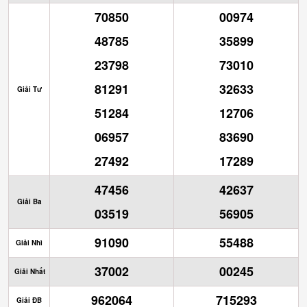
70850
00974
48785
35899
23798
73010
81291
32633
Giải Tư
51284
12706
06957
83690
27492
17289
47456
42637
Giải Ba
03519
56905
91090
55488
Giải Nhì
37002
00245
Giải Nhất
962064
715293
Giải ĐB