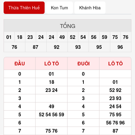
Thừa Thiên Huế
Kon Tum
Khánh Hòa
TỔNG
01
18
23
24
24
49
52
54
56
59
75
76
76
87
92
93
95
96
ĐẦU
LÔ TÔ
ĐUÔI
LÔ TÔ
0
01
0
1
18
1
01
2
23 24
2
52 92
3
3
23 93
4
49
4
24 54
5
52 54 56 59
5
75 95
6
6
56 76 96
7
75 76
7
87