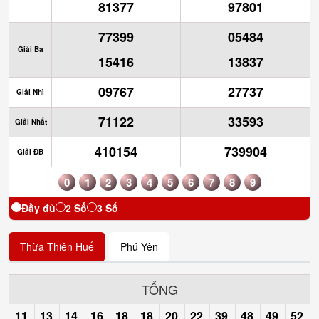
81377
97801
77399
05484
Giải Ba
15416
13837
09767
27737
Giải Nhì
71122
33593
Giải Nhất
410154
739904
Giải ĐB
0
1
2
3
4
5
6
7
8
9
Đầy đủ
2 Số
3 Số
Thừa Thiên Huế
Phú Yên
TỔNG
11
13
14
16
18
18
20
22
39
48
49
52