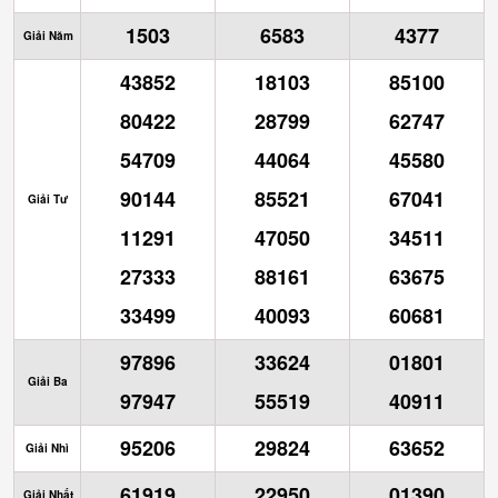
1503
6583
4377
Giải Năm
43852
18103
85100
80422
28799
62747
54709
44064
45580
90144
85521
67041
Giải Tư
11291
47050
34511
27333
88161
63675
33499
40093
60681
97896
33624
01801
Giải Ba
97947
55519
40911
95206
29824
63652
Giải Nhì
61919
22950
01390
Giải Nhất