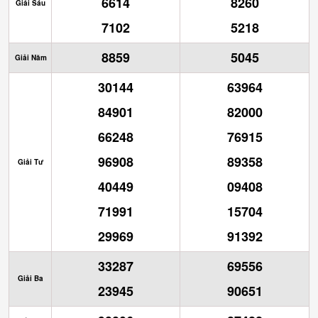
6614
8260
Giải Sáu
7102
5218
8859
5045
Giải Năm
30144
63964
84901
82000
66248
76915
96908
89358
Giải Tư
40449
09408
71991
15704
29969
91392
33287
69556
Giải Ba
23945
90651