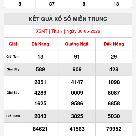
8
87
8
18
KẾT QUẢ XỔ SỐ MIỀN TRUNG
XSMT
|
Thứ 7
|
Ngày 30-05-2026
Giải
Đà Nẵng
Quảng Ngãi
Đắk Nông
13
91
29
Giải Tám
589
909
428
Giải Bảy
2851
4147
1098
4289
0009
8087
Giải Sáu
1625
9586
6858
2043
3825
5030
Giải Năm
84621
41563
79952