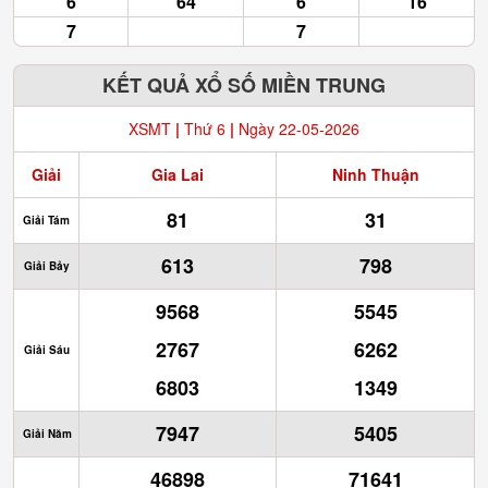
6
64
6
16
7
7
KẾT QUẢ XỔ SỐ MIỀN TRUNG
XSMT
|
Thứ 6
|
Ngày 22-05-2026
Giải
Gia Lai
Ninh Thuận
81
31
Giải Tám
613
798
Giải Bảy
9568
5545
2767
6262
Giải Sáu
6803
1349
7947
5405
Giải Năm
46898
71641