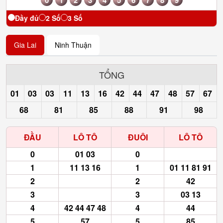
0
1
2
3
4
5
6
7
8
9
Đầy đủ
2 Số
3 Số
Gia Lai
Ninh Thuận
TỔNG
01
03
03
11
13
16
42
44
47
48
57
67
68
81
85
88
91
98
ĐẦU
LÔ TÔ
ĐUÔI
LÔ TÔ
0
01 03
0
1
11 13 16
1
01 11 81 91
2
2
42
3
3
03 13
4
42 44 47 48
4
44
5
57
5
85